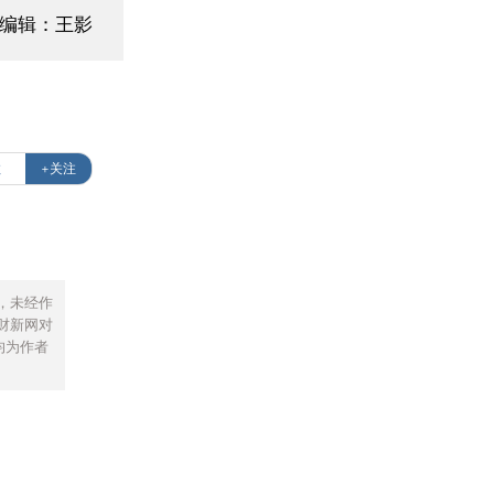
面编辑：王影
数
+关注
，未经作
财新网对
均为作者