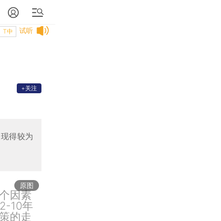
试听
T中
+关注
表现得较为
原图
个因素
-10年
策的走