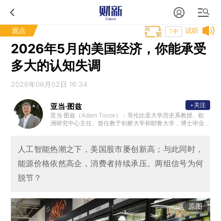
观点
试听
T中
2026年5月的美国经济，你能承受
多大的认知失调
2026年06月02日 16:34
+关注
亚当·图兹
亚当·图兹（Adam Tooze）：哥伦比亚大学历史系教授、欧
洲研究中心主任。曾任教于剑桥大学和耶鲁大学，博士毕业
于伦敦政治经济学院。他的研究兴趣为20世纪及当代经济史
，也广泛涉猎政治、军事和思想史领域。著有《滔天洪水：
第一次世界大战与全球秩序的重建》《毁灭的代价：纳粹经
人工智能热潮之下，美国股市屡创新高；与此同时，
济的形成与崩溃》《崩盘：全球金融危机如何重塑世界》。2
能源价格依然高企，消费者持续承压。两组信号为何
019年，图兹入选《外交政策》杂志“全球百大思想家”。
脱节？
原图