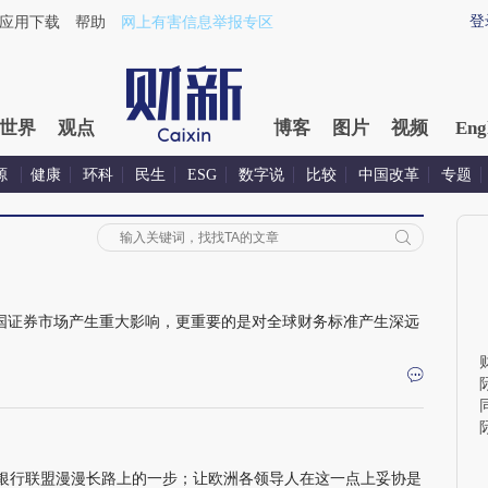
登
应用下载
帮助
网上有害信息举报专区
世界
观点
博客
图片
视频
Eng
源
健康
环科
民生
ESG
数字说
比较
中国改革
专题
美国证券市场产生重大影响，更重要的是对全球财务标准产生深远
银行联盟漫漫长路上的一步；让欧洲各领导人在这一点上妥协是