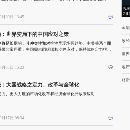
、结构性的改革
视线
Z世
0月30日 13:45
金融
强：世界变局下的中国应对之策
政经
争将是长期的，其冲突性和对抗性呈现增强趋势。中美关系全面
后果非常严重，中国需未雨绸缪和冷静应对，保持战略定力很重
世界
好自己的事是根本，坚定不移地坚持市场化改革方向和加大改革
关键，应扩大经济全球化开放，增加战略互信，实现共赢
地产
7月05日 15:23
财新
强：大国战略之定力、改革与全球化
定力、更大力度的市场化改革和经济全球化开放来应对
0月17日 08:34