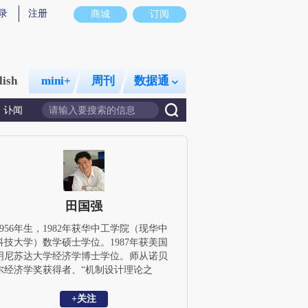
录
注册
商城
订阅
lish
mini+
周刊
数据通
讣闻
田国强
1956年生，1982年获华中工学院（现华中
科技大学）数学硕士学位。1987年获美国
明尼苏达大学经济学博士学位。师从诺贝
尔经济学奖获得者、“机制设计理论之
父”赫维茨教授。曾任中国留美经济学会会
（1991-1992）。Annals of Economics
+关注