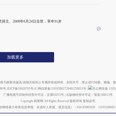
得主。2008年6月24日去世，享年91岁
加载更多
权为财新传媒及/或相关权利人专属所有或持有。未经许可，禁止进行转载、摘编、
880号
京ICP备10026701号-8
|
网信算备110105862729401250013号
|
京公网安备 110105
广播电视节目制作经营许可证：京第01015号
|
出版物经营许可证：第直100013号
Copyright 财新网 All Rights Reserved 版权所有 复制必究
力有害信息举报、未成年人举报、谣言信息）：010-85905050 13195200605 举报邮箱：