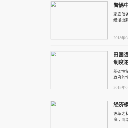
警惕
家庭债
经溢出
系统性
2018年0
田国
制度
基础性
政府的
位得到
2018年0
的市场
也就成
经济
改革之
底，而
这就是