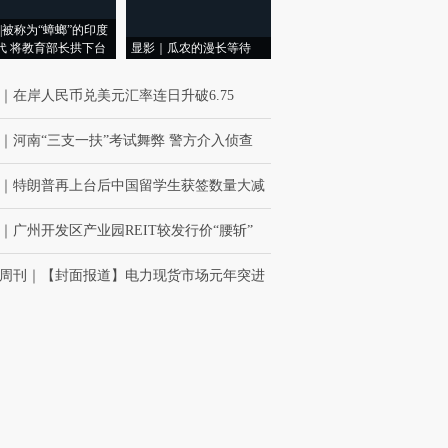
|被称为“蟑螂”的印度
代 将教育部长拱下台
显影｜瓜农的漫长等待
｜
在岸人民币兑美元汇率连日升破6.75
｜
河南“三支一扶”考试舞弊 警方介入侦查
｜
特朗普再上台后中国留学生获签数量大减
｜
广州开发区产业园REIT较发行价“腰斩”
周刊
｜
【封面报道】电力现货市场元年突进