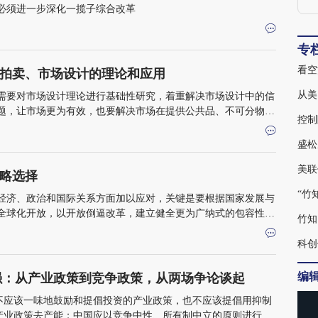
a
必须进一步深化一揽子综合改革
E
专
看空
与拍卖、市场设计的理论和应用
从美
需要对市场设计理论进行基础性研究，着重解决市场设计中的信
题，让市场更为有效，也要解决市场在提供公共品、不可分物品
控制
盛松
美联
略选择
“竹
经济、政治和国际关系方面加以应对，关键是要根据国家发展与
全球化开放，以开放倒逼改革，建立健全更为广纳式的包容性市
竹知
体制趋同，尽量避免出现“一个世界，两个阵营，两种体系，两
科创
编
强：从产业政策到竞争政策，从两场争论谈起
不应该一味地鼓励和提倡投资的产业政策，也不应该提倡用抑制
产业政策去产能；中国应以竞争中性、所有制中立的原则进行体