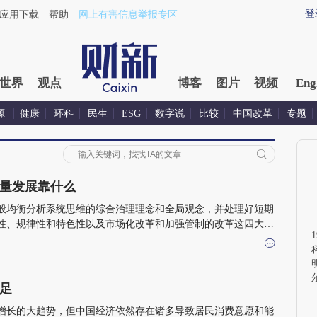
登
应用下载
帮助
网上有害信息举报专区
世界
观点
博客
图片
视频
Eng
源
健康
环科
民生
ESG
数字说
比较
中国改革
专题
量发展靠什么
般均衡分析系统思维的综合治理理念和全局观念，并处理好短期
性、规律性和特色性以及市场化改革和加强管制的改革这四大辩
不足
长
续增长的大趋势，但中国经济依然存在诸多导致居民消费意愿和能