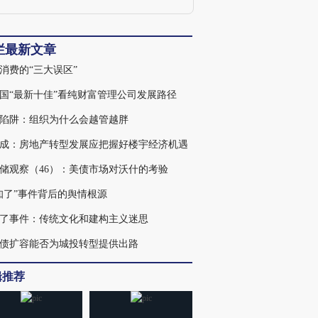
nd Finance共同主编，Frontier of
conomics in China主编。
栏最新文章
消费的“三大误区”
国“最新十佳”看纯财富管理公司发展路径
陷阱：组织为什么会越管越胖
成：房地产转型发展应把握好楼宇经济机遇
储观察（46）：美债市场对沃什的考验
知了”事件背后的舆情根源
了事件：传统文化和建构主义迷思
债扩容能否为城投转型提供出路
辑推荐