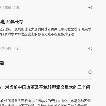
8月25日 12:58
逝 经典长存
能定理到一般均衡理论大厦的奠基者再到信息与激励理论,经济学
师阿罗对学术和思想史上的影响无处不在且极其深远
2月22日 18:43
问题
强：对当前中国改革及平稳转型意义重大的三个问
方向性问题首先要明确，松绑放权的经济自由化、市场化和民营
场导向改革方向不可动摇；供给侧结构性改革的关键在于合理界