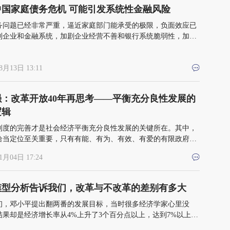
中国家庭债务危机 可能引发系统性金融风险
务问题已经非常严重，逼近家庭部门能承受的极限，负面效应已
到企业和金融系统，加剧企业经营不善和银行系统脆弱性，加大
金融风险和经济下滑发生的概率
8月13日 13:11
强：改革开放40年再思考——平衡充分良性发展的
逻辑
制度的完善才是社会经济平衡充分良性发展的关键所在。其中，
恰当定位至关重要，只有有能、有为、有效、有爱的有限政府定
落实，才能真正处理好政府与市场、政府与社会的关系，导向好
1月04日 17:24
经济和好的社会规范。政府自身的改革，特别是政府职能的转变
了改革的关键和重要突破口
模型分析告诉我们，改革与不改革的差别有多大
初，邓小平提出翻两番的发展目标，当时很多经济学家心里没
结果却是经济增长率从4%上升了3个百分点以上，达到7%以上。
改革与不改革、改革到位与不到位差距的直接体现