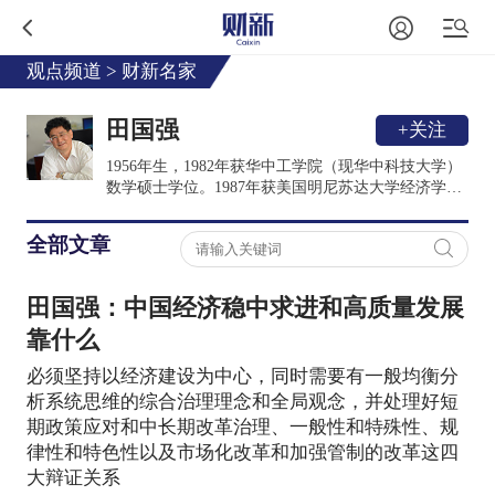
观点频道
>
财新名家
田国强
+关注
1956年生，1982年获华中工学院（现华中科技大学）
数学硕士学位。1987年获美国明尼苏达大学经济学博
士学位。师从诺贝尔经济学奖获得者、“机制设计理论
之父”赫维茨教授。曾任中国留美经济学会会长
全部文章
（1991-1992）。Annals of Economics and Finance共同
主编，Frontier of Economics in China主编。
田国强：中国经济稳中求进和高质量发展
靠什么
必须坚持以经济建设为中心，同时需要有一般均衡分
析系统思维的综合治理理念和全局观念，并处理好短
期政策应对和中长期改革治理、一般性和特殊性、规
律性和特色性以及市场化改革和加强管制的改革这四
大辩证关系