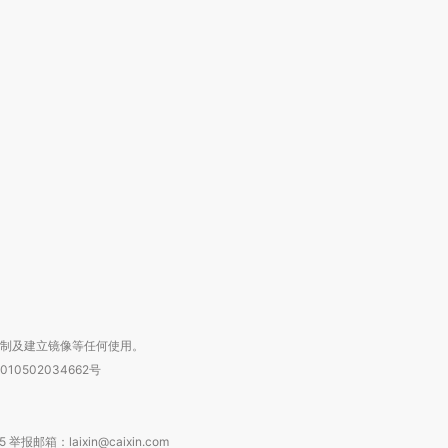
跨国走私7万
视线｜HY
检体内含3种
泽连斯基密集出访美英 索
秘鲁纳斯卡观光飞机坠毁
术：是什
要防空导弹“救急”
13人遇难
心“花钱找
进第四届链博
【商旅对话】华住集团
技“链”接产
【特别呈现】寻找100种
CFO：不靠规模取胜，华
【特别呈
有意思的生活方式·第三对
住三大增长引擎是什么？
有意思的
复制及建立镜像等任何使用。
010502034662号
箱：laixin@caixin.com