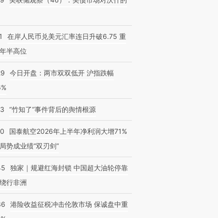
1
在岸人民币兑美元汇率连日升破6.75 重
年半高位
29
今日开盘：两市双双低开 沪指跌幅
6%
13
“竹知了”事件背后的舆情根源
10
国泰航空2026年上半年净利润大增71%
局势成业绩“双刃剑”
45
独家｜规避红海封锁 中国超大油轮停靠
绕行非洲
36
港险收益征税冲击伦敦市场 保诚盘中重