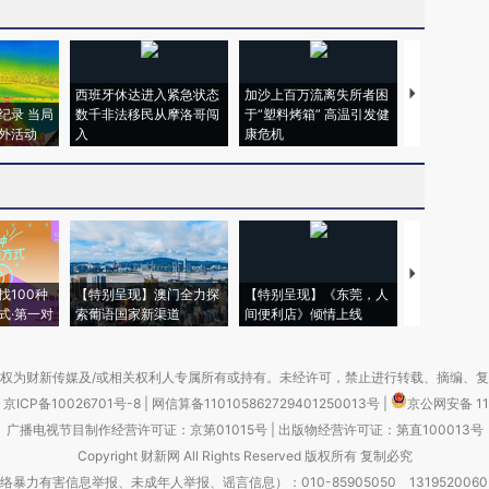
西班牙休达进入紧急状态
加沙上百万流离失所者困
马航飞行员
纪录 当局
数千非法移民从摩洛哥闯
于“塑料烤箱” 高温引发健
粒摇头丸 尿
外活动
入
康危机
毒品
【推广】走
找100种
【特别呈现】澳门全力探
【特别呈现】《东莞，人
会，让数智科
式·第一对
索葡语国家新渠道
间便利店》倾情上线
业
权为财新传媒及/或相关权利人专属所有或持有。未经许可，禁止进行转载、摘编、
京ICP备10026701号-8
|
网信算备110105862729401250013号
|
京公网安备 11
广播电视节目制作经营许可证：京第01015号
|
出版物经营许可证：第直100013号
Copyright 财新网 All Rights Reserved 版权所有 复制必究
害信息举报、未成年人举报、谣言信息）：010-85905050 13195200605 举报邮