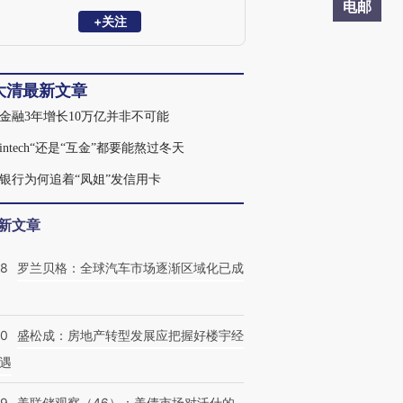
务PayPal、美国运通、AOL，Capital
电邮
One，被《创业家》评选为“2015年度十大
+关注
创业家”。
大清最新文章
金融3年增长10万亿并非不可能
Fintech“还是“互金”都要能熬过冬天
银行为何追着“凤姐”发信用卡
新文章
58
罗兰贝格：全球汽车市场逐渐区域化已成
50
盛松成：房地产转型发展应把握好楼宇经
遇
39
美联储观察（46）：美债市场对沃什的