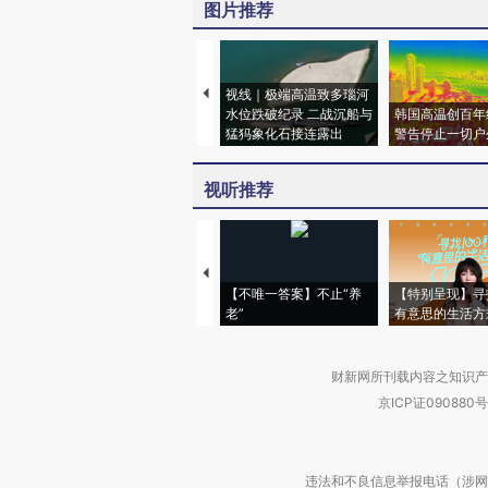
图片推荐
视线｜极端高温致多瑙河
水位跌破纪录 二战沉船与
韩国高温创百年
猛犸象化石接连露出
警告停止一切户
视听推荐
【不唯一答案】不止“养
【特别呈现】寻
老”
有意思的生活方
财新网所刊载内容之知识产
京ICP证090880号
违法和不良信息举报电话（涉网络暴力有