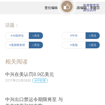
首席赞赏官
责任编辑：屈运栩 | 版面编辑：李丽莎
虚位以待
话题：
#火线评论
+关注
#中兴
+关注
#美国商务部
+关注
#美国
+关注
相关阅读
中兴在美认罚8.9亿美元
2017年03月08日
APP打开
中兴出口禁运令期限将至 与