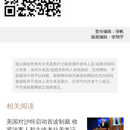
须回避。道理很简单：委员会会考虑数学系的集体
意见，而我在数学系应该已经充分表达了想法，如
果再次参与讨论，我个人的权重会太大。
责任编辑：张帆
版面编辑：张翔宇
这个委员会听上去好像是一个典型的外行领导
内行的机构。但事实却相反，委员会的决定都很专
业，内行。这种专业不是学问上的专业，而是判断
观点频道所发布文章及图片之版权属作者本人及/或相关权利
能力的专业性。
人所有，未经作者及/或相关权利人单独授权，任何网站、平
面媒体不得予以转载。财新网对相关媒体的网站信息内容转
对于每一个候选人，委员会收到如下的资料：
载授权并不包括上述文章及图片。文章均为作者个人观点，
个人简历，关于教学、科研、服务成就的陈述；系
不代表财新网的立场和观点。
里的推荐，以及系里所搜集的外部专家的审议意
见。另外，对每个候选人，院长都会任命一个特别
相关阅读
委员会（ad hoc committee），由三个非本系教授
美国对沙特启动首波制裁 收
组成，负责深度调查候选人的教学、研究及服务三
紧涉案人和主使者赴美签证