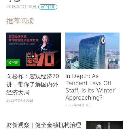
直接行使行政权力，而是对行政权力进行有效的制
2018年10月19日
APP打开
约。
推荐阅读
长聘与晋升委员会比较看中的是特别委员会的
报告与建议。这个委员会远离候选人所在系、无任
何利益冲突，收集众多同行意见，花费大量时间研
究候选人的科学贡献与国际地位，其报告一般客
观、可信。多年来，我作为特别委员会成员写过很
私房课
多报告。今年年初还作为主任委员写过一份九页纸
In Depth: As
向松祚：宏观经济70
的总结报告，候选人研究方向与数学相距甚远。我
Tencent Lays Off
讲，带你了解国内外
的报告通篇没有一个指标式数字：没有文章篇数，
Staff, Is Its ‘Winter’
经济大局
没有引用数，没有影响因子，没有科研经费数。我
Approaching?
2022年04月06日
只写了他做了什么，为什么他的工作特别重要，全
2022年04月01日
球还有谁在做他的方向，在他的职业年龄段全球那
些人做得最好，他和做得最好的四五个人相比如何
财新观察｜健全金融机构治理
（Benchmarking）。最后很重要的一点，假如我