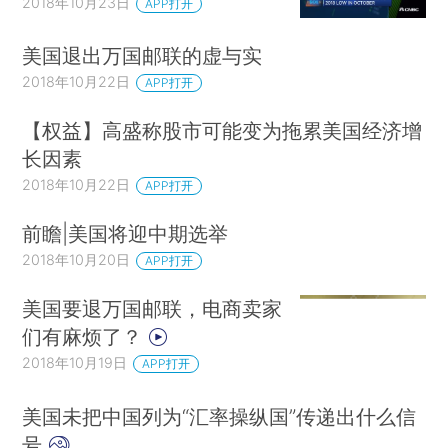
2018年10月23日
APP打开
我在任职期间，院长有两次否决委员会的决
定。有意思的是，两次都是委员会投票不同意给候
美国退出万国邮联的虚与实
选人长聘职务，但口头建议院长不要采纳委员会的
2018年10月22日
APP打开
投票决定！我可以透露其中一次的原因：候选人很
【权益】高盛称股市可能变为拖累美国经济增
优秀，但委员们觉得离美国西北大学长聘的标准还
长因素
是差了点儿。只是，候选人配偶特别优秀，是个大
2018年10月22日
APP打开
牛。如果候选人被拒绝长聘，他们夫妇一定会一起
离开，很多大学都希望能挖走他们。作为学术性委
前瞻|美国将迎中期选举
员会，我们只能考虑学术因素。候选人的其它信
2018年10月20日
APP打开
息，包括其配偶如何，都不在我们的讨论范畴。这
美国要退万国邮联，电商卖家
些非学术因素，是行政官员，也就是院长，必须考
们有麻烦了？
虑的。
2018年10月19日
APP打开
美国的大学，校长、院长表面的权力很大，但
美国未把中国列为“汇率操纵国”传递出什么信
权力的边界清晰，任意性很小。教授治校并非教授
号