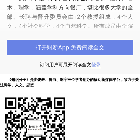
术、理学，涵盖学科方向很广，堪比很多大学的全
部。长聘与晋升委员会由12个教授组成，4个人
文，4个社会科学，4个自然科学。所有成员由全院
投票选举产生，任期三年。委员会所有成员无行政
职务，都是活跃在各个领域的教授们，而且大多为
打开财新App 免费阅读全文
年轻的正教授。
订阅用户可展开阅读全文
登录
在我还算年轻的时候，我有幸在委员会服务三
年。为了便于安排，委员会会议一般都安排在晚
《知识分子》是由饶毅、鲁白、谢宇三位学者创办的移动新媒体平台，致力于关
注科学、人文、思想
上，每次开会都开到很晚。参会的除12名委员外，
还有文理学院院长与分管教授事务的副院长。副院
长只是助手，院长非正式委员，无权发表自己的意
见，无权投票，在场只是听取大家意见及提问一些
问题。但院长有否决委员会决定的权力。
委员会有回避制度，牵涉数学系所有讨论我必