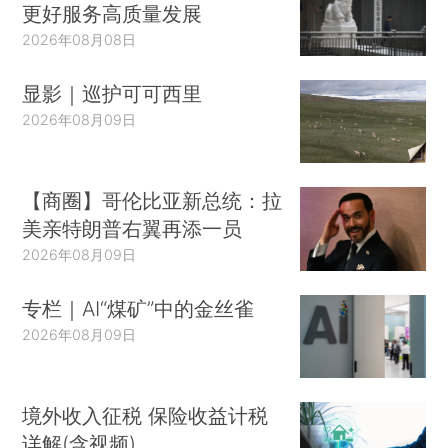
更好服务高质量发展
们不留他，能不能招到比他更好的人。所有这些都
2026年08月08日
有详细的论证。
显影｜巡护可可西里
美国大学的管理主要靠诸如长聘与晋升委员之
2026年08月09日
类的各个专业委员会。教授有三大职责——教学、
研究与服务，而参与学校管理是对学校的服务。国
外知名教授极少有行政职务，但都会积极参与学校
【商圈】哥伦比亚新总统：拉
管理，切实有效。国内传统大学教授的行政参与往
美亲特朗普右翼再添一员
往是做官，行政色彩浓厚。
2026年08月09日
让优秀学者，特别是年轻学者，坚持做学问，
专栏｜AI“煤矿”中的金丝雀
又能参与到学校管理，这是管理之道。■
2026年08月09日
境外收入征税 保险收益计税
详解(含视频)