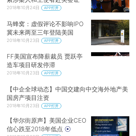
个方面的贡献，重点当然在科学研究。特别委员会
2018年10月24日
APP打开
的总结报告以及特别委员会所搜集的专家意见和相
关材料等也会送到长聘与晋升委员会。
马蜂窝：虚假评论不影响IPO
冀未来两至三年登陆美国
每个候选人的资料都是一大堆。委员会成员在
2018年10月23日
APP打开
开会之前必须阅读所有相关材料。但也有所侧重，
每个候选人有委员会分配的第一、第二评审员，讨
FF美国宣布降薪裁员 贾跃亭
论时首先由他们做详细介绍。
造车项目研发停滞
2018年10月23日
对于很强的和很弱的候选人，决定比较容易。
APP打开
委员会大部分时间花在不上不下的候选人身上。充
【中企全球动态】中国交建向中交海外地产美
分的讨论以后，最后无记名投票。投票结果呈报院
国房产项目注资
长。院长收到委员会的决定以后有两个选择：同意
2018年10月23日
APP打开
或否决。但否决有个条件，院长必须提供详细的书
面报告，解释为何否决委员会的决定。院长的报告
【华尔街原声】美国企业CEO
信心跌至2018年低点
永久存档。