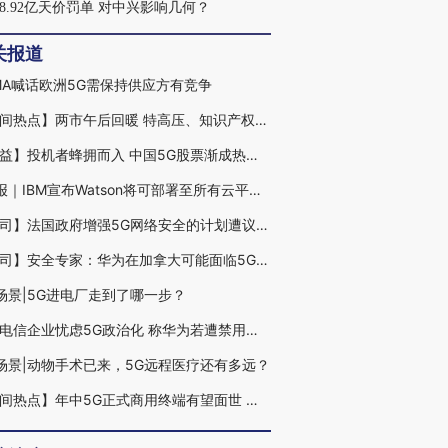
8.92亿天价罚单 对中兴影响几何？
关报道
MA喊话欧洲5G需保持供应方有竞争
【盘间热点】两市午后回暖 特高压、知识产权、5G等板块冲高
【权益】投机者蜂拥而入 中国5G股票渐成热门交易
T早报｜IBM宣布Watson将可部署至所有云平台；谷歌计划2019年投130亿美元建数据中心；华为启动泰国5G项目
【公司】法国政府增强5G网络安全的计划遭议会否决 与美国期望背道而驰
【公司】安全专家：华为在加拿大可能面临5G禁令
·场景|5G进电厂走到了哪一步？
欧洲电信企业忧虑5G政治化 称华为若遭禁用恐拖累欧洲
·场景|动物手术已来，5G远程医疗还有多远？
【盘间热点】年中5G正式商用终端有望面世 业绩暴雷股集体跌停