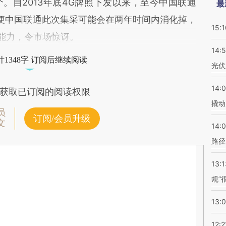
。自2013年底4G牌照下发以来，至今中国联通
最
即便中国联通此次集采可能会在两年时间内消化掉，
15:1
G能力，令市场惊讶。
14:
1348字 订阅后继续阅读
光伏
14:
获取已订阅的阅读权限
撬动
员
订阅/会员升级
文
14:0
路径
13:1
规”
13:
12:2