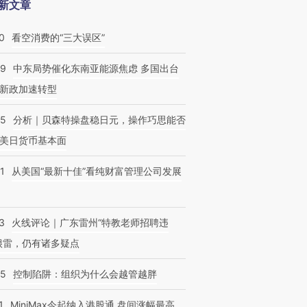
新文章
0
看空消费的“三大误区”
59
中东局势催化东南亚能源焦虑 多国出台
新政加速转型
05
分析｜贝森特操盘稳日元，操作巧思能否
美日货币基本面
1
从美国“最新十佳”看纯财富管理公司发展
3
火线评论｜广东雷州“特教老师招聘违
很雷，仍有诸多疑点
05
控制陷阱：组织为什么会越管越胖
1
MiniMax今起纳入港股通 盘间涨幅最高