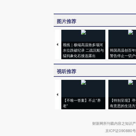
图片推荐
视线｜极端高温致多瑙河
水位跌破纪录 二战沉船与
韩国高温创百年
猛犸象化石接连露出
警告停止一切户
视听推荐
【不唯一答案】不止“养
【特别呈现】寻
老”
有意思的生活方
财新网所刊载内容之知识产
京ICP证090880号