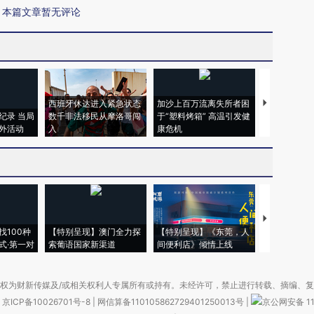
本篇文章暂无评论
西班牙休达进入紧急状态
加沙上百万流离失所者困
马航飞行员
纪录 当局
数千非法移民从摩洛哥闯
于“塑料烤箱” 高温引发健
粒摇头丸 尿
外活动
入
康危机
毒品
【推广】走
找100种
【特别呈现】澳门全力探
【特别呈现】《东莞，人
会，让数智科
式·第一对
索葡语国家新渠道
间便利店》倾情上线
业
权为财新传媒及/或相关权利人专属所有或持有。未经许可，禁止进行转载、摘编、
京ICP备10026701号-8
|
网信算备110105862729401250013号
|
京公网安备 11