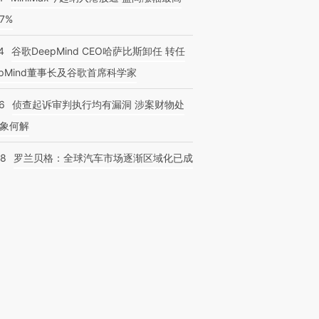
77%
4
谷歌DeepMind CEO哈萨比斯卸任 转任
epMind董事长及谷歌首席科学家
6
侦查起诉审判执行均有漏洞 涉案财物处
象何解
58
罗兰贝格：全球汽车市场逐渐区域化已成