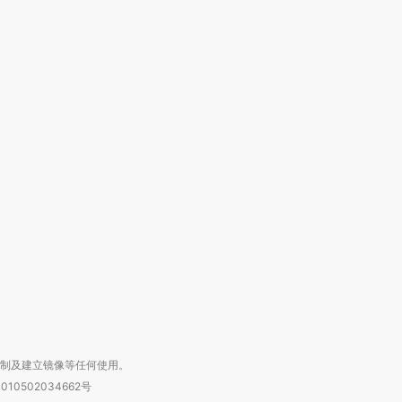
跨国走私7万
视线｜HYROX的吸金
视线｜被
检体内含3种
术：是什么让中产们甘
泽连斯基密集出访美英 索
度Z世代
心“花钱找虐”？
要防空导弹“救急”
育部长拱
进第四届链博
【商旅对话】华住集团
技“链”接产
【特别呈现】寻找100种
CFO：不靠规模取胜，华
【特别呈
有意思的生活方式·第三对
住三大增长引擎是什么？
有意思的
复制及建立镜像等任何使用。
010502034662号