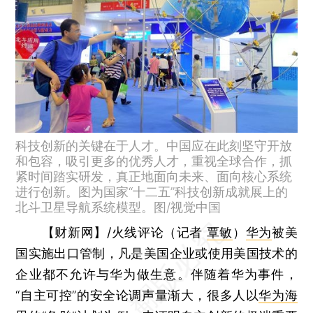
科技创新的关键在于人才。中国应在此刻坚守开放
和包容，吸引更多的优秀人才，重视全球合作，抓
紧时间踏实研发，真正地面向未来、面向核心系统
进行创新。图为国家“十二五”科技创新成就展上的
北斗卫星导航系统模型。图/视觉中国
【财新网】/火线评论（记者
覃敏
）
华为
被美
国实施出口管制，凡是美国企业或使用美国技术的
企业都不允许与华为做生意。伴随着华为事件，
“自主可控”的安全论调声量渐大，很多人以
华为海