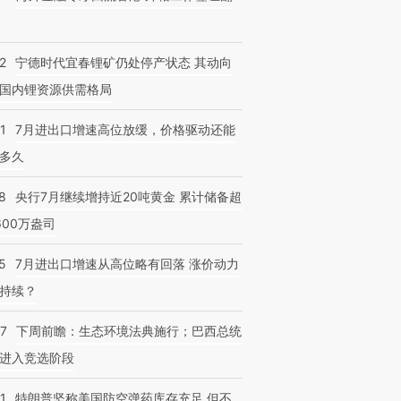
2
宁德时代宜春锂矿仍处停产状态 其动向
国内锂资源供需格局
1
7月进出口增速高位放缓，价格驱动还能
多久
8
央行7月继续增持近20吨黄金 累计储备超
600万盎司
5
7月进出口增速从高位略有回落 涨价动力
持续？
07
下周前瞻：生态环境法典施行；巴西总统
进入竞选阶段
1
特朗普坚称美国防空弹药库存充足 但不