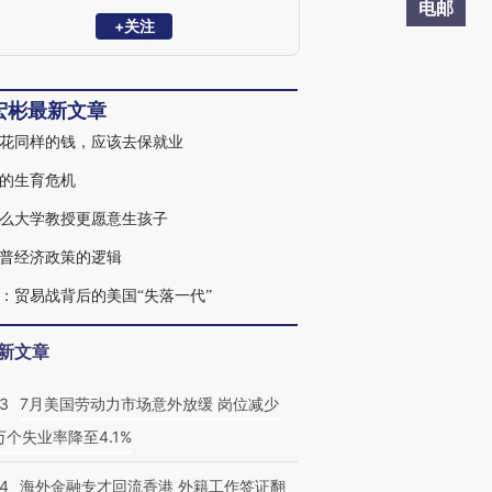
Economics主编。2001年获斯坦福大学经济
电邮
学博士学位，曾任香港中文大学教授、清
+关注
华经管学院讲席教授、长江学者特聘教
授，国家杰出青年基金获得者。
宏彬最新文章
花同样的钱，应该去保就业
的生育危机
么大学教授更愿意生孩子
普经济政策的逻辑
后：贸易战背后的美国“失落一代”
新文章
43
7月美国劳动力市场意外放缓 岗位减少
3万个失业率降至4.1%
14
海外金融专才回流香港 外籍工作签证翻