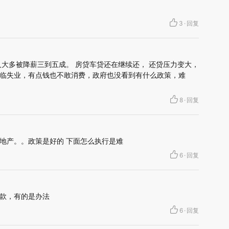
3
·
回复
人大多被降薪三到五成。 房贷车贷还在继续还， 还贷压力变大，
临失业，有点钱也不敢消费，政府也没看到有什么政策，难
8
·
回复
地产。。政策是好的 下面怎么执行是难
6
·
回复
款，有的是办法
6
·
回复