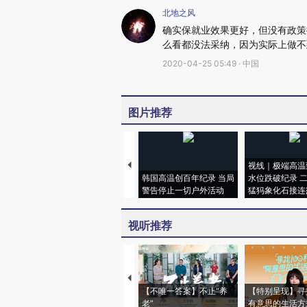
北地之风
确实保就业效果更好，但没有政策
么看都没法采纳，因为实际上做不
2020-04-25 05:49 · 中国
图片推荐
视线｜极端高温
韩国高温创百年纪录 当局
水位跌破纪录 
警告停止一切户外活动
猛犸象化石接连
视听推荐
【不唯一答案】不止“养
【特别呈现】寻
老”
有意思的生活方