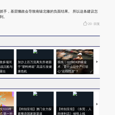
抓手，基层懒政会导致南辕北辙的负面结果。 所以这条建议怎
到。
20
·
回复
致多瑙河
加沙上百万流离失所者困
视线｜HYROX的吸金
马航飞行员
二战沉船与
于“塑料烤箱” 高温引发健
术：是什么让中产们甘
粒摇头丸 尿
露出
康危机
心“花钱找虐”？
毒品
【推广】走
找100种
【特别呈现】澳门全力探
【特别呈现】《东莞，人
会，让数智科
式·第一对
索葡语国家新渠道
间便利店》倾情上线
业