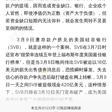
款户的提现，因而造成资金缺口。银行、企业或个
人皆然，即使净值仍为正数（资产大于负债），但
若资金缺口短期内无法弥补，就会发生周转不灵甚
至倒闭的情况。
3月9日遭存款户挤兑的美国硅谷银行
（SVB），就是这样的一个案例。SVB在3月7日时
还宣布“很荣幸连续五年登上福布斯年度美国最佳银
行榜单”，但是当3月8日晚间传出SVB被迫以18亿
美元的损失出售
债券
消息后，恐慌瞬时爆发。失去
信心的存款户争先恐后敲打键盘在网上转帐，3月9
日一天之间SVB被提领现金420亿美元，这种情形
下，SVB只得在3月10日关门宣布破产，成为美国
有史以来第二大规模的银行破产案。
本文共计1212字 订阅后继续阅读