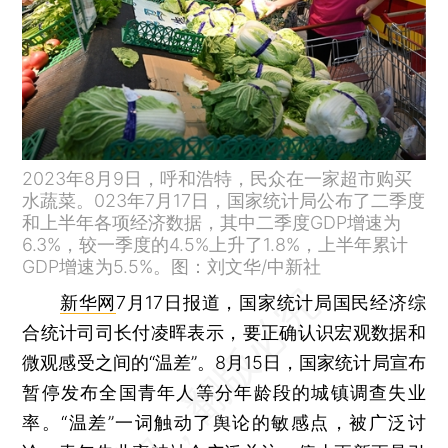
2023年8月9日，呼和浩特，民众在一家超市购买
水蔬菜。023年7月17日，国家统计局公布了二季度
和上半年各项经济数据，其中二季度GDP增速为
6.3%，较一季度的4.5%上升了1.8%，上半年累计
GDP增速为5.5%。图：刘文华/中新社
新华网
7月17日报道，国家统计局国民经济综
合统计司司长付凌晖表示，要正确认识宏观数据和
微观感受之间的“温差”。8月15日，国家统计局宣布
暂停发布全国青年人等分年龄段的城镇调查失业
率。“温差”一词触动了舆论的敏感点，被广泛讨