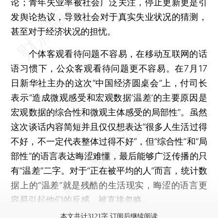
论；青年失业率被社会广泛关注，停止更新更是引
发舆论热议，导致社会对于真实失业状况的猜测，
甚至对于经济状况的担忧。
个体客观看待问题不容易，在移动互联网的话
语习惯下，公众客观看待问题更不容易。在7月17
日新华社主办的这次“中国经济圆桌会”上，付司长
表示“造成微观感受和宏观数据‘温差’的主要原因是
宏观数据的综合性和微观主体感受的局部性”。虽然
这次谈话内容简短并且仅仅想表达“很多人生活过得
不好，不一定代表整体过得不好”，但“综合性”和“局
部性”的语言表达晦涩难懂，最后能够广泛传播的只
有“温差”二字。对于“正在被平均的人”而言，统计数
据上的“温差”就是残酷的生活现实，晦涩的语言更
容易引起他们的反感，被直接忽略。
本文共计3121字 订阅后继续阅读