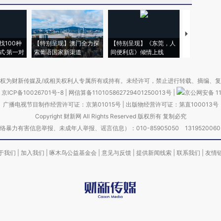
【推广】走
找100种
【特别呈现】澳门全力探
【特别呈现】《东莞，人
会，让数智科
式·第一对
索葡语国家新渠道
间便利店》倾情上线
业
权为财新传媒及/或相关权利人专属所有或持有。未经许可，禁止进行转载、摘编、
京ICP备10026701号-8
|
网信算备110105862729401250013号
|
京公网安备 11
广播电视节目制作经营许可证：京第01015号
|
出版物经营许可证：第直100013号
Copyright 财新网 All Rights Reserved 版权所有 复制必究
害信息举报、未成年人举报、谣言信息）：010-85905050 13195200605 举报邮
于我们
|
加入我们
|
啄木鸟公益基金会
|
意见与反馈
|
提供新闻线索
|
联系我们
|
友情