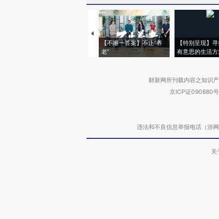
【不唯一答案】不止“养
【特别呈现】寻
老”
有意思的生活方
财新网所刊载内容之知识产
京ICP证090880号
违法和不良信息举报电话（涉网络暴力有
关