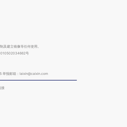
进第四届链博
【商旅对话】华住集团
技“链”接产
【特别呈现】寻找100种
CFO：不靠规模取胜，华
【特别呈
有意思的生活方式·第三对
住三大增长引擎是什么？
有意思的
复制及建立镜像等任何使用。
010502034662号
箱：laixin@caixin.com
链接