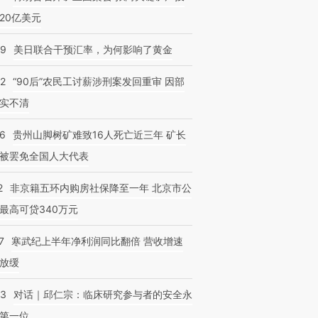
20亿美元
09
美日联合干预汇率，为何影响了黄金
32
“90后”农民工讨薪涉刑案发回重审 因部
实不清
36
贵州山脚树矿难致16人死亡近三年 矿长
被罢免全国人大代表
2
非京籍五环内购房社保降至一年 北京市公
最高可贷340万元
7
寒武纪上半年净利润同比翻倍 营收增速
放缓
53
对话｜邱仁宗：临床研究参与者的安全永
第一位