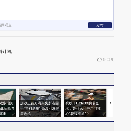
新网观点
发布
持计划。
5
·
回复
致多瑙河
加沙上百万流离失所者困
视线｜HYROX的吸金
马航飞行员
二战沉船与
于“塑料烤箱” 高温引发健
术：是什么让中产们甘
粒摇头丸 尿
露出
康危机
心“花钱找虐”？
毒品