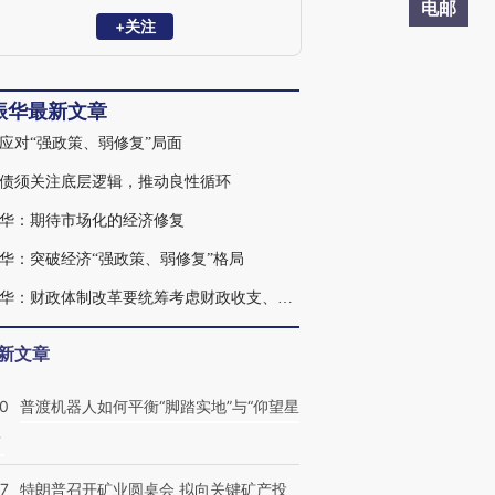
政府研究中心、国务院研究室等单位从事
电邮
经济研究工作。现任中诚信集团董事长，
+关注
中诚信国际信用评级有限公司首席经济学
家。
振华最新文章
应对“强政策、弱修复”局面
债须关注底层逻辑，推动良性循环
华：期待市场化的经济修复
华：突破经济“强政策、弱修复”格局
毛振华：财政体制改革要统筹考虑财政收支、政府部门债务
新文章
00
普渡机器人如何平衡“脚踏实地”与“仰望星
？
57
特朗普召开矿业圆桌会 拟向关键矿产投