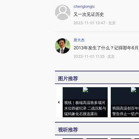
chenglonglc
又一次见证历史
2023-11-01 13:47 · 北京
唐大杰
2013年发生了什么？记得那年6
2023-11-01 11:25 · 北京
图片推荐
视线｜极端高温致多瑙河
水位跌破纪录 二战沉船与
韩国高温创百年
猛犸象化石接连露出
警告停止一切户
视听推荐