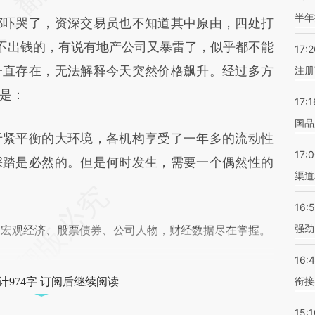
半年
吓哭了，资深交易员也不知道其中原由，四处打
不出钱的，有说有地产公司又暴雷了，似乎都不能
17:2
一直存在，无法解释今天突然价格飙升。经过多方
注册
是：
17:1
国品
紧平衡的大环境，各机构享受了一年多的流动性
17:
踩踏是必然的。但是何时发生，需要一个偶然性的
渠道
16:
强劲
阅宏观经济、股票债券、公司人物，财经数据尽在掌握。
16:
衔接
计974字 订阅后继续阅读
15:1