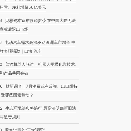
扭亏、净利增超50亿美元
6
贝恩资本宣布收购贡茶 在中国大陆无法
商标后退出市场
6
电动汽车需求高涨驱动澳洲车市增长 中
牌表现强劲｜出海·汽车
00
普渡机器人张涛：机器人规模化靠技术、
和产品共同突破
56
财新调查｜7月消费或有反弹、出口维持
 受哪些因素带动？
42
生态环境法典将施行 最高法明确新旧法
与追责规则
0
看空消费的“三大误区”