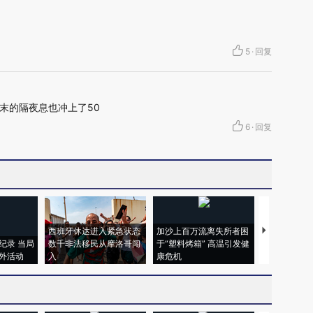
5
·
回复
月末的隔夜息也冲上了50
6
·
回复
西班牙休达进入紧急状态
加沙上百万流离失所者困
视线｜HYR
纪录 当局
数千非法移民从摩洛哥闯
于“塑料烤箱” 高温引发健
术：是什么
外活动
入
康危机
心“花钱找虐