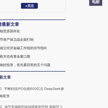
坛成员，山东大学、香港中文大学（深
电邮
圳）、南京大学等知名高校特聘导师、研
+关注
究员，CF40青年学者，中国银行、中银
协、重庆银行、长沙银行等特聘顾问。主
持和参与国家社科基金重大和一般项目多
建最新文章
项，在《经济研究》、《金融研究》、
《经济学动态》、《改革》等国内外学术
钱荒原因何在
期刊和会议专刊发表学术论文70余篇，C
刊40余篇，财经评论600余篇。出版专著
币资产保卫战全面打响
《中国经济的三峡河段》。
成立经济金融工作组的信号指向
救灾也有黄金窗口期
做好投资，首先要回答的五个问题
新文章
0
宇树科技IPO估值600亿元 DeepSeek参
略配售
22
油气市场剧烈波动现套利空间 嘉能可上