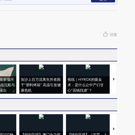
·
回复
致多瑙河
加沙上百万流离失所者困
视线｜HYROX的吸金
马航飞行员
二战沉船与
于“塑料烤箱” 高温引发健
术：是什么让中产们甘
粒摇头丸 尿
露出
康危机
心“花钱找虐”？
毒品
【推广】走
找100种
【特别呈现】澳门全力探
【特别呈现】《东莞，人
会，让数智科