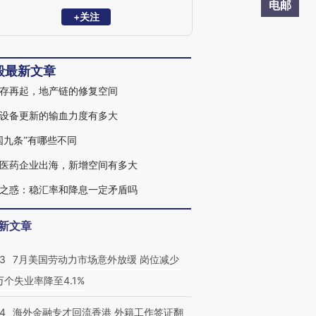
创立）分析师；此前先后任职于华泰证
电邮
券、国金证券研究所担任资深宏观策略研
+关注
究员；数次获得新财富、水晶球、金贝塔
等宏观策略方向奖项。
毅最新文章
存再起，地产链的修复空间
设备更新的输血力度有多大
国九条”有哪些不同
医药企业出海，新增空间有多大
之惑：稳汇率和降息一定矛盾吗
新文章
43
7月美国劳动力市场意外放缓 岗位减少
3万个失业率降至4.1%
14
海外金融专才回流香港 外籍工作签证翻