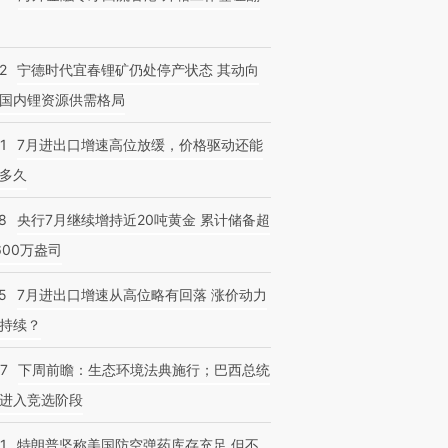
2
宁德时代宜春锂矿仍处停产状态 其动向
国内锂资源供需格局
1
7月进出口增速高位放缓，价格驱动还能
多久
8
央行7月继续增持近20吨黄金 累计储备超
600万盎司
5
7月进出口增速从高位略有回落 涨价动力
持续？
07
下周前瞻：生态环境法典施行；巴西总统
进入竞选阶段
1
特朗普坚称美国防空弹药库存充足 但不