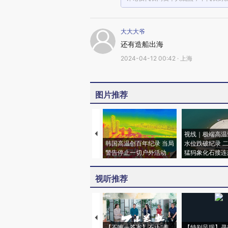
大大大爷
还有造船出海
2024-04-12 00:42 · 上海
图片推荐
视线｜极端高温
韩国高温创百年纪录 当局
水位跌破纪录 
警告停止一切户外活动
猛犸象化石接连
视听推荐
【不唯一答案】不止“养
【特别呈现】寻