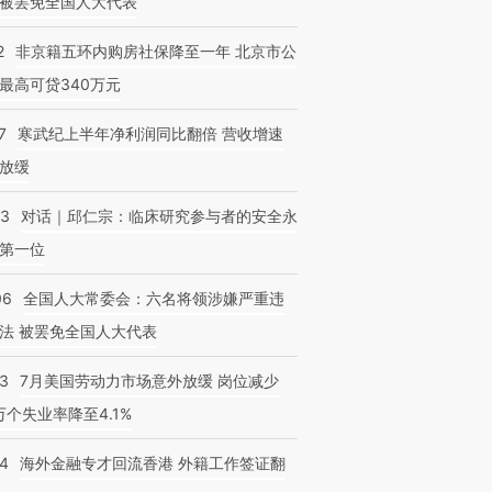
被罢免全国人大代表
2
非京籍五环内购房社保降至一年 北京市公
最高可贷340万元
7
寒武纪上半年净利润同比翻倍 营收增速
放缓
53
对话｜邱仁宗：临床研究参与者的安全永
第一位
06
全国人大常委会：六名将领涉嫌严重违
法 被罢免全国人大代表
43
7月美国劳动力市场意外放缓 岗位减少
3万个失业率降至4.1%
14
海外金融专才回流香港 外籍工作签证翻