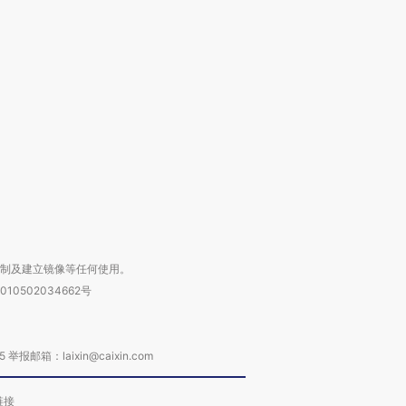
跨国走私7万
视线｜被称为“蟑螂”的印
视线｜“入侵”还是“人道危
检体内含3种
度Z世代 用街头抗争将教
机”？难民潮撕裂西班牙
秘鲁纳斯
育部长拱下台
飞地休达
13人遇难
进第四届链博
【商旅对话】华住集团
技“链”接产
【特别呈现】寻找100种
CFO：不靠规模取胜，华
【特别呈
有意思的生活方式·第三对
住三大增长引擎是什么？
有意思的
复制及建立镜像等任何使用。
010502034662号
箱：laixin@caixin.com
链接