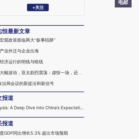
究员，清华大学金融安全研究中心兼职研
电邮
究员，曾获新财富宏观经济最佳分析师。
+关注
2023年7月受邀参加总理主持的经济形势专
家座谈会并做发言。主要研究方向：宏观
经济、财政理论与政策。
志恒最新文章
宏观政策面临两大“叙事陷阱”
产业外迁与企业出海
经济运行的明线与暗线
日股大幅波动，亚太剧烈震荡：虚惊一场，还是趋势反转
0政治局会议的新提法和新信号
文报道
Analysis: A Deep Dive Into China’s Expectations-Beating GDP Growth
关报道
度GDP同比增长5.3% 超出市场预期