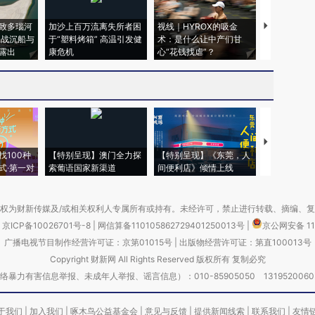
致多瑙河
加沙上百万流离失所者困
视线｜HYROX的吸金
马航飞行员
二战沉船与
于“塑料烤箱” 高温引发健
术：是什么让中产们甘
粒摇头丸 尿
露出
康危机
心“花钱找虐”？
毒品
【推广】走
找100种
【特别呈现】澳门全力探
【特别呈现】《东莞，人
会，让数智科
式·第一对
索葡语国家新渠道
间便利店》倾情上线
业
权为财新传媒及/或相关权利人专属所有或持有。未经许可，禁止进行转载、摘编、
京ICP备10026701号-8
|
网信算备110105862729401250013号
|
京公网安备 11
广播电视节目制作经营许可证：京第01015号
|
出版物经营许可证：第直100013号
Copyright 财新网 All Rights Reserved 版权所有 复制必究
害信息举报、未成年人举报、谣言信息）：010-85905050 13195200605 举报邮
于我们
|
加入我们
|
啄木鸟公益基金会
|
意见与反馈
|
提供新闻线索
|
联系我们
|
友情