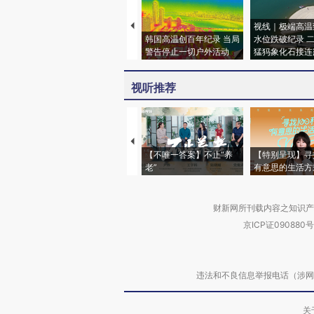
视线｜极端高温
韩国高温创百年纪录 当局
水位跌破纪录 
警告停止一切户外活动
猛犸象化石接连
视听推荐
【不唯一答案】不止“养
【特别呈现】寻
老”
有意思的生活方
财新网所刊载内容之知识产
京ICP证090880号
违法和不良信息举报电话（涉网络暴力有
关