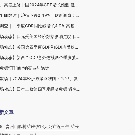
大摩、高盛上修中国2024年GDP增长预测 低物价循环仍待打破
今日要闻数读｜沪指下跌0.49%、财新调查：一季度GDP或增4.9%、中部六省2023年常住人口缩减
财新调查｜一季度GDP同比或增长4.9% 高基数或拉低3月主要经济指标增速
【市场动态】日元受美国经济数据影响走弱 日本当局干预风险增大
【市场动态】美国第四季度GDP和GDI均反映去年年末经济增长稳健
【市场动态】新西兰GDP意外连续两个季度萎缩 确认经济陷入衰退
数据“开门红”的亮点与隐忧
周刊数读｜2024年经济政策路线图：GDP、就业和居民收入目标如何实现
【市场动态】日本上修第四季度经济数据 避免了陷入衰退
新文章
36
贵州山脚树矿难致16人死亡近三年 矿长