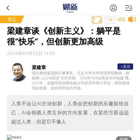
观点
试听
T中
梁建章谈《创新主义》：躺平是
很“快乐”，但创新更加高级
2024年04月22日 14:02
+关注
梁建章
现任携程集团执行董事长，北京大学光华管理学院教授，财
新网“人口与经济”专栏作家。1999年与3位商业伙伴创建“携程
旅行网”，在2000年至2006年期间任CEO，并从2003年起兼
2011年，梁建章获得斯坦福大学经济学博士学位，研究领域
任董事会主席。
包括创新、创业和劳动力市场。
人类不会让AI主动创新，人类会把创新的乐趣留给自
己，AI会朝着人类互补的方向发展，在某些方面远远
超过人类，但是它不像人
原图