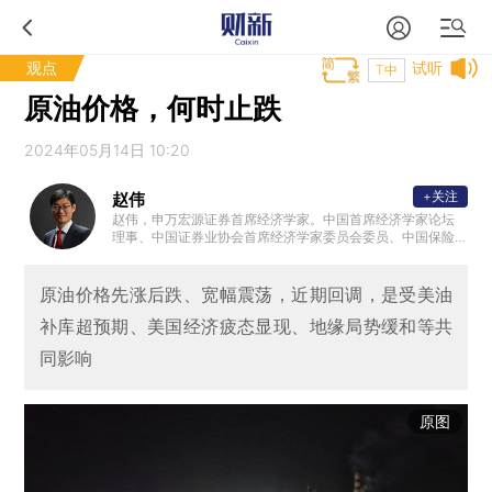
观点
试听
T中
原油价格，何时止跌
2024年05月14日 10:20
+关注
赵伟
赵伟，申万宏源证券首席经济学家。中国首席经济学家论坛
理事、中国证券业协会首席经济学家委员会委员、中国保险
资管协会 ”IAMAC资管百人“专家库专家、北外滩国际金融学
会理事，国家会计学院CPA创新发展研究中心特邀理事、学
术顾问等。复旦大学、浙江大学、中国人民大学专硕校外导
原油价格先涨后跌、宽幅震荡，近期回调，是受美油
师，中国农业大学客座研究员、专硕导师。新财富最佳分析
补库超预期、美国经济疲态显现、地缘局势缓和等共
师、水晶球最佳分析师、金牛奖最具价值首席分析师等。代
表性著作《转型之机》、《蜕变·新生》等。
同影响
原图