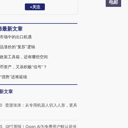
滩国际金融学会理事，国家会计学院CPA
电邮
创新发展研究中心特邀理事、学术顾问
+关注
等。复旦大学、浙江大学、中国人民大学
专硕校外导师，中国农业大学客座研究
员、专硕导师。新财富最佳分析师、水晶
伟最新文章
球最佳分析师、金牛奖最具价值首席分析
师等。代表性著作《转型之机》、《蜕变·
市场中的出口机遇
新生》等。
品涨价的“复苏”逻辑
政策工具箱，还有哪些空间
币资产，又添积极“信号”？
“强势”还将延续
新文章
00
普渡张涛：从专用机器人切入人形，更具
55
GPT周报｜Open AI为免费用户默认提供