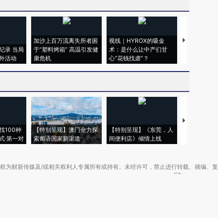
加沙上百万流离失所者困
视线｜HYROX的吸金
马航飞行员
纪录 当局
于“塑料烤箱” 高温引发健
术：是什么让中产们甘
粒摇头丸 尿
外活动
康危机
心“花钱找虐”？
毒品
【推广】走
找100种
【特别呈现】澳门全力探
【特别呈现】《东莞，人
会，让数智科
式·第一对
索葡语国家新渠道
间便利店》倾情上线
业
权为财新传媒及/或相关权利人专属所有或持有。未经许可，禁止进行转载、摘编、
京ICP备10026701号-8
|
网信算备110105862729401250013号
|
京公网安备 11
广播电视节目制作经营许可证：京第01015号
|
出版物经营许可证：第直100013号
Copyright 财新网 All Rights Reserved 版权所有 复制必究
害信息举报、未成年人举报、谣言信息）：010-85905050 13195200605 举报邮