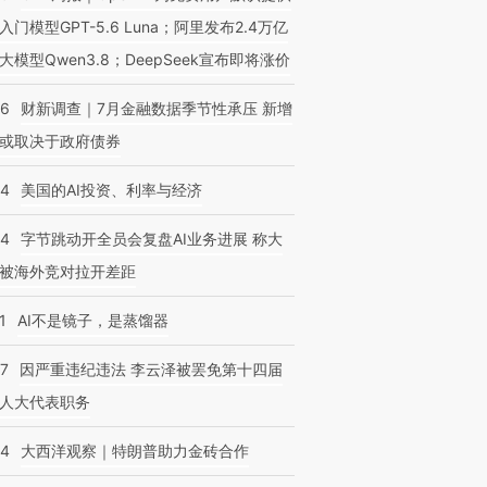
入门模型GPT-5.6 Luna；阿里发布2.4万亿
大模型Qwen3.8；DeepSeek宣布即将涨价
46
财新调查｜7月金融数据季节性承压 新增
或取决于政府债券
44
美国的AI投资、利率与经济
44
字节跳动开全员会复盘AI业务进展 称大
被海外竞对拉开差距
1
AI不是镜子，是蒸馏器
07
因严重违纪违法 李云泽被罢免第十四届
人大代表职务
44
大西洋观察｜特朗普助力金砖合作