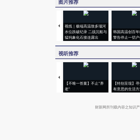
图片推荐
视线｜极端高温致多瑙河
水位跌破纪录 二战沉船与
韩国高温创百年
猛犸象化石接连露出
警告停止一切户
视听推荐
【不唯一答案】不止“养
【特别呈现】寻
老”
有意思的生活方
财新网所刊载内容之知识产
京ICP证090880号
违法和不良信息举报电话（涉网络暴力有