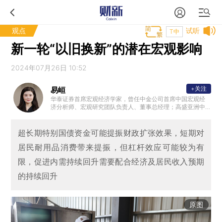
观点
试听
T中
新一轮“以旧换新”的潜在宏观影响
2024年07月26日 10:52
+关注
易峘
华泰证券首席宏观经济学家，曾任中金公司首席中国宏观经
济分析师、宏观研究团队负责人、董事总经理；高盛亚洲中
国与亚洲经济学家。另外，曾供职美联储波士顿分行，并曾
在基金管理行业有多年实操经验。
超长期特别国债资金可能提振财政扩张效果，短期对
居民耐用品消费带来提振，但杠杆效应可能较为有
限，促进内需持续回升需要配合经济及居民收入预期
的持续回升
原图