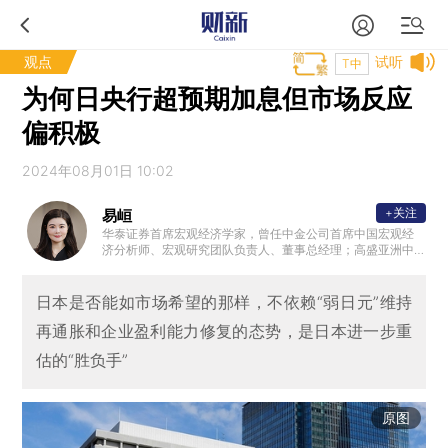
观点
试听
T中
为何日央行超预期加息但市场反应
偏积极
2024年08月01日 10:02
+关注
易峘
华泰证券首席宏观经济学家，曾任中金公司首席中国宏观经
济分析师、宏观研究团队负责人、董事总经理；高盛亚洲中
国与亚洲经济学家。另外，曾供职美联储波士顿分行，并曾
在基金管理行业有多年实操经验。
日本是否能如市场希望的那样，不依赖“弱日元”维持
再通胀和企业盈利能力修复的态势，是日本进一步重
估的“胜负手”
原图