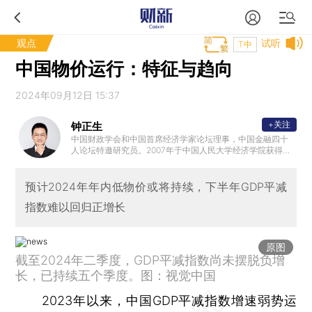
观点
试听
T中
中国物价运行：特征与趋向
2024年09月12日 15:37
+关注
钟正生
中国财政学会和中国首席经济学家论坛理事，中国金融四十
人论坛特邀研究员。2007年于中国人民大学经济学院获得博
士学位，曾任职中国人民银行，从事宏观经济和金融研究；2
010年后历任光大证券、国信证券宏观研究主管等职位，获得
2015年新财富最佳宏观分析师；之后任财新智库莫尼塔研究
预计2024年年内低物价或将持续，下半年GDP平减
公司董事长兼首席经济学家；2020年初受邀参加总理企业家
指数难以回归正增长
和经济专家座谈会，对当年政府工作报告建言献策。
原图
截至2024年二季度，GDP平减指数尚未摆脱负增
长，已持续五个季度。图：视觉中国
2023年以来，中国GDP平减指数增速弱势运