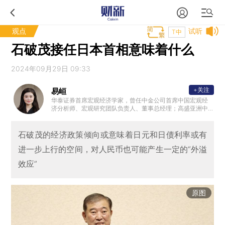
观点
试听
T中
石破茂接任日本首相意味着什么
2024年09月29日 09:33
+关注
易峘
华泰证券首席宏观经济学家，曾任中金公司首席中国宏观经
济分析师、宏观研究团队负责人、董事总经理；高盛亚洲中
国与亚洲经济学家。另外，曾供职美联储波士顿分行，并曾
在基金管理行业有多年实操经验。
石破茂的经济政策倾向或意味着日元和日债利率或有
进一步上行的空间，对人民币也可能产生一定的“外溢
效应”
原图