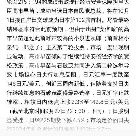
轮以215：194的成绩击败现任经济安全保障担当大
臣高市早苗，成功当选日本自民党总裁，将在10月
1日接任岸田文雄成为日本第102届首相。尽管最终
结果基本符合此前预期，但由于出身“安倍派”的高
市早苗超过此前呼声较高的小泉进次郎（前首相小
泉纯一郎之子）进入第二轮投票，市场一度出现明
显波动。高市早苗倾向于继续维持安倍经济学的宽
松政策，高市早苗与石破茂共同进入第二轮选举导
致市场担心日央行加息受阻，日元汇率一度跌至
146日元/美元，创近三周内新低，但随着支持日央
行继续加息的石破茂赢得最终选举，日元汇率止跌
转涨，相较日内低点上涨2.3%至142.8日元/美元
（截至北京时间9月27日22：30，下同）；日股明
显受挫，日经225期货下跌4.5%；市场定价的日央
行2024年剩余累计加息幅度上行2bp至7bp。