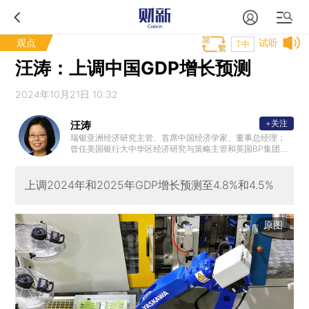
观点
试听
T中
汪涛：上调中国GDP增长预测
2024年10月21日 10:32
+关注
汪涛
瑞银亚洲经济研究主管、首席中国经济学家、董事总经理；
曾任美国银行大中华区经济研究与策略主管和英国BP集团首
席亚洲经济学家；国际货币基金组织（IMF）高级经济学家；
拥有纽约大学经济学博士学位，中国人民大学经济学学士学
位。
上调2024年和2025年GDP增长预测至4.8%和4.5%
原图