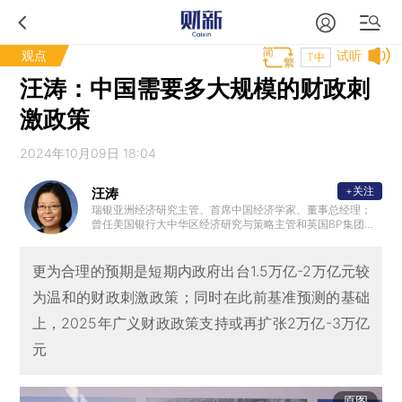
观点
试听
T中
汪涛：中国需要多大规模的财政刺
激政策
2024年10月09日 18:04
+关注
汪涛
瑞银亚洲经济研究主管、首席中国经济学家、董事总经理；
曾任美国银行大中华区经济研究与策略主管和英国BP集团首
席亚洲经济学家；国际货币基金组织（IMF）高级经济学家；
拥有纽约大学经济学博士学位，中国人民大学经济学学士学
位。
更为合理的预期是短期内政府出台1.5万亿-2万亿元较
为温和的财政刺激政策；同时在此前基准预测的基础
上，2025年广义财政政策支持或再扩张2万亿-3万亿
元
原图