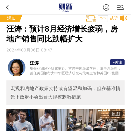
观点
试听
T中
汪涛：预计8月经济增长疲弱，房
地产销售同比跌幅扩大
2024年09月06日 08:47
+关注
汪涛
瑞银亚洲经济研究主管、首席中国经济学家、董事总经理；
曾任美国银行大中华区经济研究与策略主管和英国BP集团首
席亚洲经济学家；国际货币基金组织（IMF）高级经济学家；
拥有纽约大学经济学博士学位，中国人民大学经济学学士学
位。
宏观和房地产政策支持或有望温和加码，但在基准情
景下政府不会出台大规模刺激措施
原图