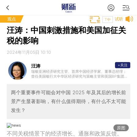
观点
试听
T中
汪涛：中国刺激措施和美国加征关
税的影响
2024年11月05日 10:10
+关注
汪涛
瑞银亚洲经济研究主管、首席中国经济学家、董事总经理；
曾任美国银行大中华区经济研究与策略主管和英国BP集团首
席亚洲经济学家；国际货币基金组织（IMF）高级经济学家；
拥有纽约大学经济学博士学位，中国人民大学经济学学士学
位。
两个重要事件可能会对中国 2025 年及其后的增长前
景产生显著影响，有什么值得期待，有什么不太可能
发生？
原图
不同关税情景下的经济增长、通胀和政策反馈。