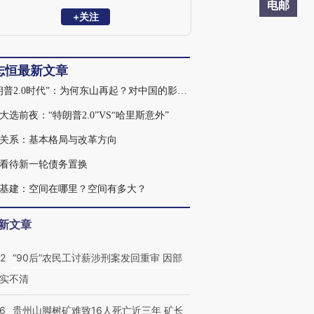
究员，清华大学金融安全研究中心兼职研
电邮
究员，曾获新财富宏观经济最佳分析师。
+关注
2023年7月受邀参加总理主持的经济形势专
家座谈会并做发言。主要研究方向：宏观
经济、财政理论与政策。
志恒最新文章
“特朗普2.0时代”：为何东山再起？对中国的影响及应对
大选前夜：“特朗普2.0”VS“哈里斯意外”
关系：基本格局与改革方向
看待新一轮债务置换
基建：空间在哪里？空间有多大？
新文章
32
“90后”农民工讨薪涉刑案发回重审 因部
实不清
36
贵州山脚树矿难致16人死亡近三年 矿长