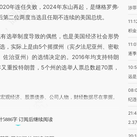
20年连任失败，2024年东山再起，是继格罗弗·
涉罪
差。不代表财新观点和立场。推荐点击链接阅读原
选）后第二位两度当选且任期不连续的美国总统。
11:1
积金
有选举制度导致的偶然，也是美国经济社会形势
11:0
选，实际上是由5个摇摆州（宾夕法尼亚州、密歇
逐季
佐治亚州）的选情决定的。2016年均支持特朗
4年又重投特朗普，5个州的选举人票总数超70票，
10:
远是
08:
阅宏观经济、股票债券、公司人物，财经数据尽在掌握。
纪违
21:
5886字 订阅后继续阅读
2.
20: