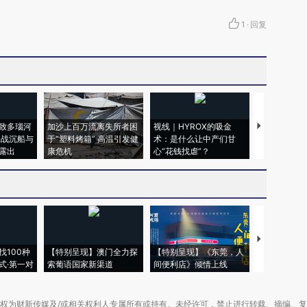
1
·
回复
致多瑙河
加沙上百万流离失所者困
视线｜HYROX的吸金
马航飞行员
二战沉船与
于“塑料烤箱” 高温引发健
术：是什么让中产们甘
粒摇头丸 尿
露出
康危机
心“花钱找虐”？
毒品
【推广】走
找100种
【特别呈现】澳门全力探
【特别呈现】《东莞，人
会，让数智科
式·第一对
索葡语国家新渠道
间便利店》倾情上线
业
权为财新传媒及/或相关权利人专属所有或持有。未经许可，禁止进行转载、摘编、