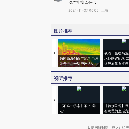
动才能挽回信心
2024-11-07 06:03 · 上海
图片推荐
视线｜极端高温
韩国高温创百年纪录 当局
水位跌破纪录 
警告停止一切户外活动
猛犸象化石接连
视听推荐
【不唯一答案】不止“养
【特别呈现】寻
老”
有意思的生活方
财新网所刊载内容之知识产