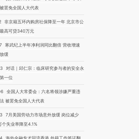
被罢免全国人大代表
2
非京籍五环内购房社保降至一年 北京市公
最高可贷340万元
7
寒武纪上半年净利润同比翻倍 营收增速
放缓
53
对话｜邱仁宗：临床研究参与者的安全永
第一位
06
全国人大常委会：六名将领涉嫌严重违
法 被罢免全国人大代表
43
7月美国劳动力市场意外放缓 岗位减少
3万个失业率降至4.1%
14
海外金融专才回流香港 外籍工作签证翻