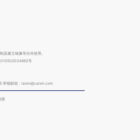
进第四届链博
【商旅对话】华住集团
技“链”接产
【特别呈现】寻找100种
CFO：不靠规模取胜，华
【特别呈
有意思的生活方式·第三对
住三大增长引擎是什么？
有意思的
复制及建立镜像等任何使用。
010502034662号
箱：laixin@caixin.com
链接