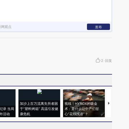
新网观点
发布
2
·
回复
加沙上百万流离失所者困
视线｜HYROX的吸金
马航飞行员
纪录 当局
于“塑料烤箱” 高温引发健
术：是什么让中产们甘
粒摇头丸 尿
外活动
康危机
心“花钱找虐”？
毒品