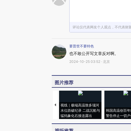
评论仅代表网友个人观点，不代表财
要普世不要特色
也不敢公开写文章反对啊。
2024-10-25 03:52 · 北京
图片推荐
视线｜极端高温致多瑙河
水位跌破纪录 二战沉船与
韩国高温创百年
猛犸象化石接连露出
警告停止一切户
视听推荐