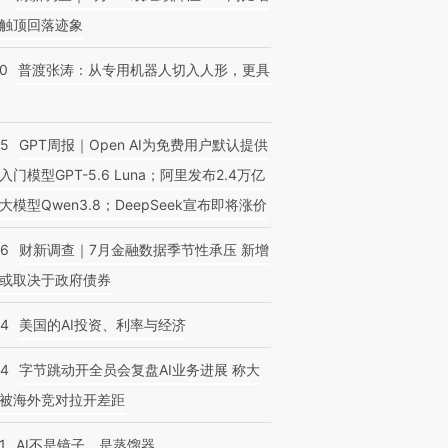
触顶回落迹象
00
普渡张涛：从专用机器人切入人形，更具
55
GPT周报｜Open AI为免费用户默认提供
入门模型GPT-5.6 Luna；阿里发布2.4万亿
大模型Qwen3.8；DeepSeek宣布即将涨价
46
财新调查｜7月金融数据季节性承压 新增
或取决于政府债券
44
美国的AI投资、利率与经济
44
字节跳动开全员会复盘AI业务进展 称大
被海外竞对拉开差距
1
AI不是镜子，是蒸馏器