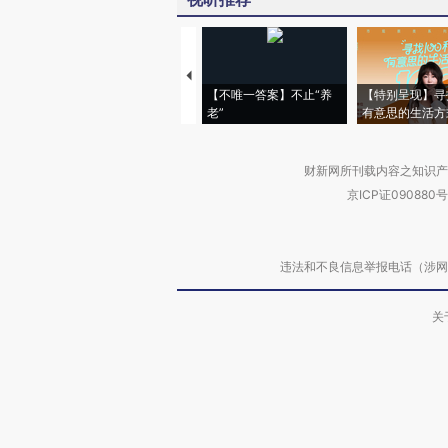
【不唯一答案】不止“养
【特别呈现】寻
老”
有意思的生活方
财新网所刊载内容之知识产
京ICP证090880号
违法和不良信息举报电话（涉网络暴力有
关