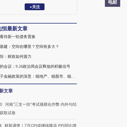
究员，清华大学金融安全研究中心兼职研
电邮
究员，曾获新财富宏观经济最佳分析师。
+关注
2023年7月受邀参加总理主持的经济形势专
家座谈会并做发言。主要研究方向：宏观
经济、财政理论与政策。
志恒最新文章
看待新一轮债务置换
基建：空间在哪里？空间有多大？
恒：财政如何接力
的会议：9.26政治局会议释放的积极信号
一揽子金融政策的深意：稳地产、稳股市、稳经济
新文章
40
河南“三支一扶”考试规模化作弊 内外勾结
获取试卷
4
财新调查｜7月CPI或继续降温 PPI同比增