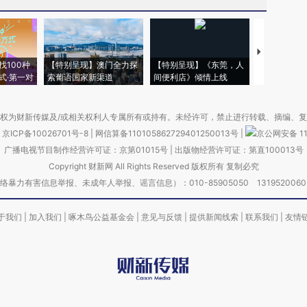
【推广】走
找100种
【特别呈现】澳门全力探
【特别呈现】《东莞，人
会，让数智科
式·第一对
索葡语国家新渠道
间便利店》倾情上线
业
权为财新传媒及/或相关权利人专属所有或持有。未经许可，禁止进行转载、摘编、
京ICP备10026701号-8
|
网信算备110105862729401250013号
|
京公网安备 11
广播电视节目制作经营许可证：京第01015号
|
出版物经营许可证：第直100013号
Copyright 财新网 All Rights Reserved 版权所有 复制必究
害信息举报、未成年人举报、谣言信息）：010-85905050 13195200605 举报邮
于我们
|
加入我们
|
啄木鸟公益基金会
|
意见与反馈
|
提供新闻线索
|
联系我们
|
友情