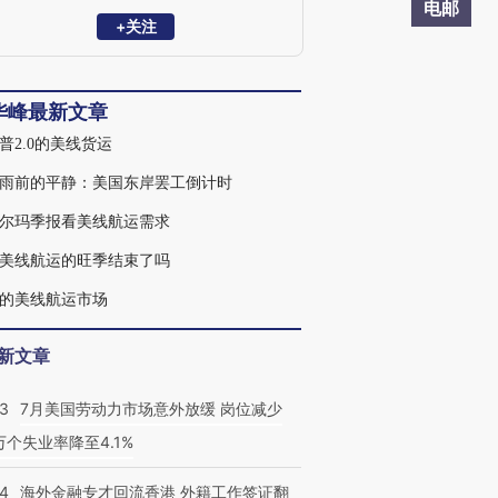
公司，2000年加入美国总统轮船（中国）
电邮
有限公司，在深圳，广州， 香港，上海等
+关注
地历任销售代表，销售经理，销售总经
理，大中国区航线总经理。2017年加入海
硕集团洛杉矶分公司，管理大洛杉矶地区
华峰最新文章
销售团队。2021年底加入致远航运美国团
队。2024年加入Duke Shipping Agency，
普2.0的美线货运
Duke是河北港口集团旗下合德海运美国独
家代理。
雨前的平静：美国东岸罢工倒计时
尔玛季报看美线航运需求
美线航运的旺季结束了吗
的美线航运市场
新文章
43
7月美国劳动力市场意外放缓 岗位减少
3万个失业率降至4.1%
14
海外金融专才回流香港 外籍工作签证翻