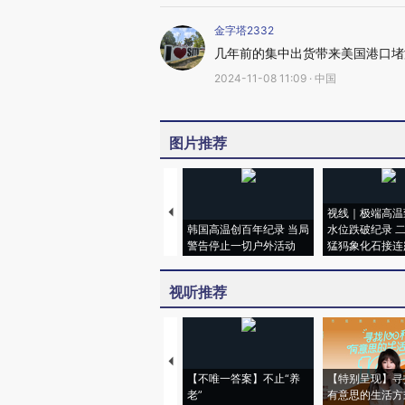
金字塔2332
几年前的集中出货带来美国港口堵
2024-11-08 11:09 · 中国
图片推荐
视线｜极端高温
韩国高温创百年纪录 当局
水位跌破纪录 
警告停止一切户外活动
猛犸象化石接连
视听推荐
【不唯一答案】不止“养
【特别呈现】寻
老”
有意思的生活方