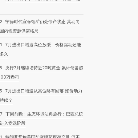
2
宁德时代宜春锂矿仍处停产状态 其动向
国内锂资源供需格局
1
7月进出口增速高位放缓，价格驱动还能
多久
8
央行7月继续增持近20吨黄金 累计储备超
600万盎司
5
7月进出口增速从高位略有回落 涨价动力
持续？
07
下周前瞻：生态环境法典施行；巴西总统
进入竞选阶段
1
特朗普坚称美国防空弹药库存充足 但不