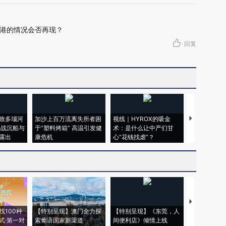
港的情况会否再现？
·
回复
致多瑙河
加沙上百万流离失所者困
视线｜HYROX的吸金
马航飞行员
二战沉船与
于“塑料烤箱” 高温引发健
术：是什么让中产们甘
粒摇头丸 尿
露出
康危机
心“花钱找虐”？
毒品
【推广】走
找100种
【特别呈现】澳门全力探
【特别呈现】《东莞，人
会，让数智科
式·第一对
索葡语国家新渠道
间便利店》倾情上线
业