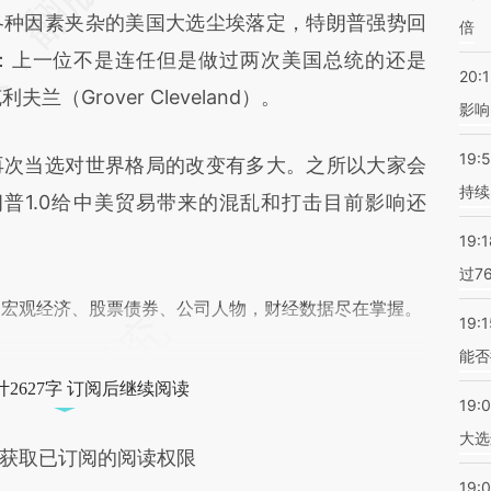
种因素夹杂的美国大选尘埃落定，特朗普强势回
倍
件：上一位不是连任但是做过两次美国总统的还是
20:1
兰（Grover Cleveland）。
影响
19:5
次当选对世界格局的改变有多大。之所以大家会
持续
朗普1.0给中美贸易带来的混乱和打击目前影响还
19:1
过7
阅宏观经济、股票债券、公司人物，财经数据尽在掌握。
19:1
能否
2627字 订阅后继续阅读
19:
大选
获取已订阅的阅读权限
19:0