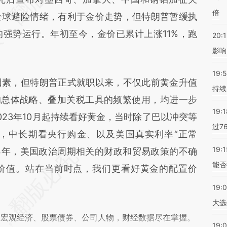
倍
全球避险情绪，有利于金价走势，但特朗普暂缓执
强势运行。年初至今，金价已累计上涨11%，跑
20:1
影响
19:5
素，但特朗普正式就职以来，不仅此前黄金升值
持续
的总体战略、叠加关税工具的频繁使用，均进一步
19:1
23年10月起持续看好黄金，当时除了巴以冲突等
过7
，中长期看央行购金、以及美国真实利率“正常
19:1
24年，美国政治周期相关的财政和贸易政策的不确
能否
价值。站在当前时点，我们更看好黄金的配置价
19:
大选
阅宏观经济、股票债券、公司人物，财经数据尽在掌握。
19:0