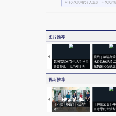
评论仅代表网友个人观点，不代表财
图片推荐
视线｜极端高温
韩国高温创百年纪录 当局
水位跌破纪录 
警告停止一切户外活动
猛犸象化石接连
视听推荐
【不唯一答案】不止“养
【特别呈现】寻
老”
有意思的生活方