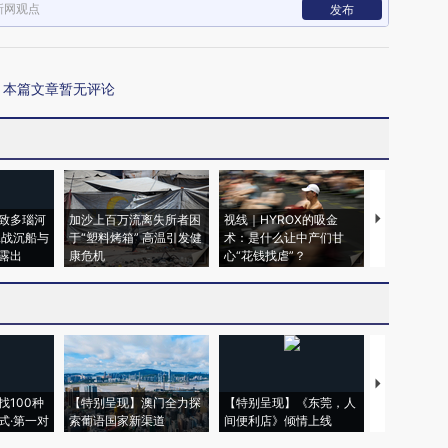
新网观点
发布
本篇文章暂无评论
致多瑙河
加沙上百万流离失所者困
视线｜HYROX的吸金
马航飞行员
二战沉船与
于“塑料烤箱” 高温引发健
术：是什么让中产们甘
粒摇头丸 尿
露出
康危机
心“花钱找虐”？
毒品
【推广】走
找100种
【特别呈现】澳门全力探
【特别呈现】《东莞，人
会，让数智科
式·第一对
索葡语国家新渠道
间便利店》倾情上线
业