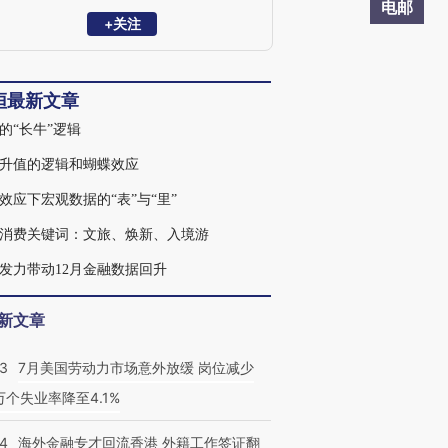
顿分行，并曾在基金管理行业有多年实操
电邮
经验。
+关注
峘最新文章
的“长牛”逻辑
升值的逻辑和蝴蝶效应
效应下宏观数据的“表”与“里”
消费关键词：文旅、焕新、入境游
发力带动12月金融数据回升
新文章
43
7月美国劳动力市场意外放缓 岗位减少
3万个失业率降至4.1%
14
海外金融专才回流香港 外籍工作签证翻