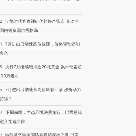
2
宁德时代宜春锂矿仍处停产状态 其动向
国内锂资源供需格局
1
7月进出口增速高位放缓，价格驱动还能
多久
8
央行7月继续增持近20吨黄金 累计储备超
600万盎司
5
7月进出口增速从高位略有回落 涨价动力
持续？
07
下周前瞻：生态环境法典施行；巴西总统
进入竞选阶段
1
特朗普坚称美国防空弹药库存充足 但不