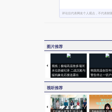
评论仅代表网友个人观点，不代表财
图片推荐
视线｜极端高温致多瑙河
水位跌破纪录 二战沉船与
韩国高温创百年
猛犸象化石接连露出
警告停止一切户
视听推荐
【不唯一答案】不止“养
【特别呈现】寻