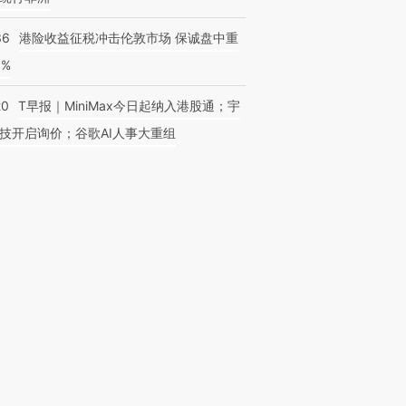
36
港险收益征税冲击伦敦市场 保诚盘中重
3%
20
T早报｜MiniMax今日起纳入港股通；宇
技开启询价；谷歌AI人事大重组