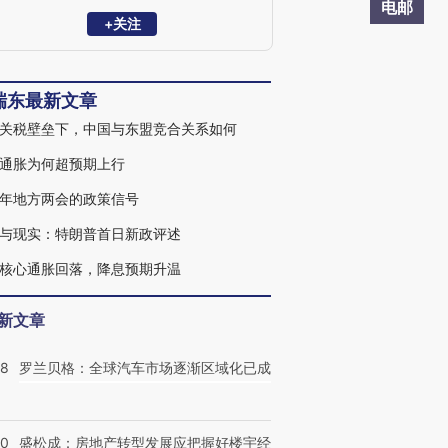
学家委员会委员。曾任职于中国财政部中
电邮
美经济对话领导小组办公室、OECD经济
+关注
部、早稻田大学政治经济学院，专注全球
和中国宏观经济与金融市场研究。2023年
10月参加国务院总理主持召开的经济形势
瑞东最新文章
专家和企业家座谈会，就经济工作建言献
策。
关税壁垒下，中国与东盟竞合关系如何
通胀为何超预期上行
25年地方两会的政策信号
与现实：特朗普首日新政评述
核心通胀回落，降息预期升温
新文章
58
罗兰贝格：全球汽车市场逐渐区域化已成
50
盛松成：房地产转型发展应把握好楼宇经