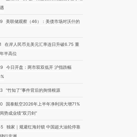
遇
39
美联储观察（46）：美债市场对沃什的
1
在岸人民币兑美元汇率连日升破6.75 重
年半高位
29
今日开盘：两市双双低开 沪指跌幅
6%
13
“竹知了”事件背后的舆情根源
10
国泰航空2026年上半年净利润大增71%
局势成业绩“双刃剑”
45
独家｜规避红海封锁 中国超大油轮停靠
绕行非洲