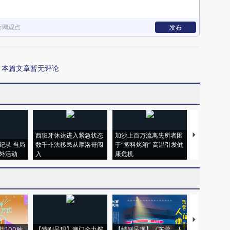
新网观点
发布
本篇文章暂无评论
西班牙休达进入紧急状态
加沙上百万流离失所者困
马航飞行员
纪录 当局
数千非法移民从摩洛哥闯
于“塑料烤箱” 高温引发健
粒摇头丸 尿
外活动
入
康危机
毒品
【推广】走
找100种
【特别呈现】澳门全力探
【特别呈现】《东莞，人
会，让数智科