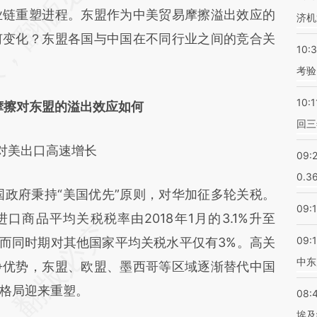
差。不代表财新观点和立场。推荐点击链接阅读原
业链重塑进程。东盟作为中美贸易摩擦溢出效应的
济机
何变化？东盟各国与中国在不同行业之间的竞合关
10:
考验
10:1
摩擦对东盟的溢出效应如何
回三
对美出口高速增长
09:
0.3
政府秉持“美国优先”原则，对华加征多轮关税。
09:
进口商品平均关税税率由2018年1月的3.1%升至
09:
高位，而同时期对其他国家平均关税水平仅有3%。高关
中东
争优势，东盟、欧盟、墨西哥等区域逐渐替代中国
格局迎来重塑。
08:
埃及