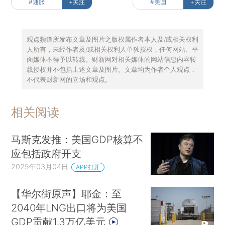
#通胀
+关注
#美国
+关注
观点频道所发布文章及图片之版权属作者本人及/或相关权利
人所有，未经作者及/或相关权利人单独授权，任何网站、平
面媒体不得予以转载。财新网对相关媒体的网站信息内容转
载授权并不包括上述文章及图片。文章均为作者个人观点，
不代表财新网的立场和观点。
相关阅读
马斯克发推：美国GDP核算不
应包括政府开支
2025年03月04日
APP打开
【华尔街原声】耶金：至
2040年LNG出口将为美国
GDP贡献1.3万亿美元