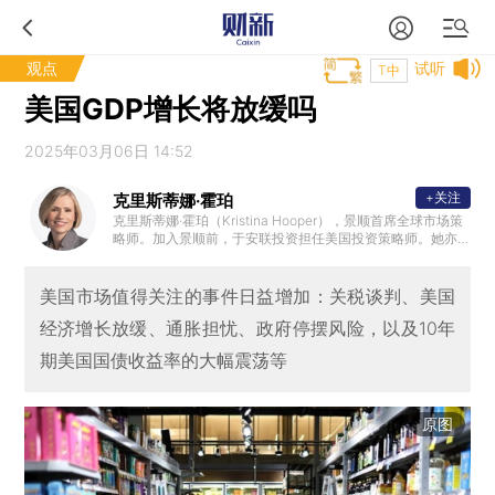
观点
试听
T中
美国GDP增长将放缓吗
2025年03月06日 14:52
+关注
克里斯蒂娜·霍珀
克里斯蒂娜·霍珀（Kristina Hooper），景顺首席全球市场策
略师。加入景顺前，于安联投资担任美国投资策略师。她亦
在太平洋投资管理公司、瑞银集团和MetLife分别担任多个不
同职位；拥有认可财务策划师(CFP®)、特许另类投资分析师(
CAIA)、注册投资管理分析师(CIMA®)和特许财务顾问(ChFC)
美国市场值得关注的事件日益增加：关税谈判、美国
的专业资格。
经济增长放缓、通胀担忧、政府停摆风险，以及10年
期美国国债收益率的大幅震荡等
原图