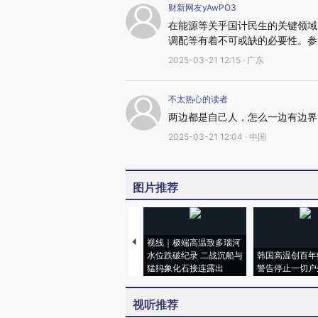
财新网友yAwPO3
在能源等关乎国计民生的关键领域
调配等有着不可或缺的必要性。参
2025-03-21 12:15 · 广东
不太热心的读者
两边都是自己人，怎么一边有边界
2025-03-21 12:04 · 中国
图片推荐
视线｜极端高温致多瑙河
水位跌破纪录 二战沉船与
韩国高温创百年
猛犸象化石接连露出
警告停止一切户
视听推荐