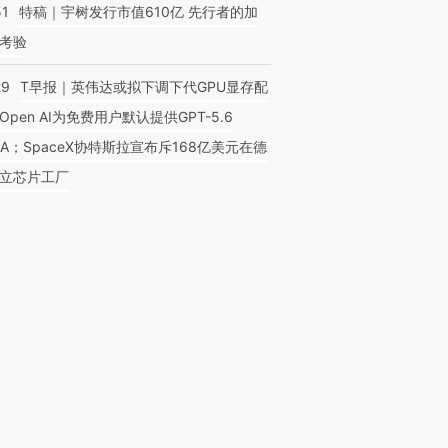
51
特稿｜宇树发行市值610亿 先行者的加
考验
29
T早报｜英伟达或拟下调下代GPU显存配
Open AI为免费用户默认提供GPT-5.6
NA；SpaceX协特斯拉宣布斥168亿美元在德
立芯片工厂