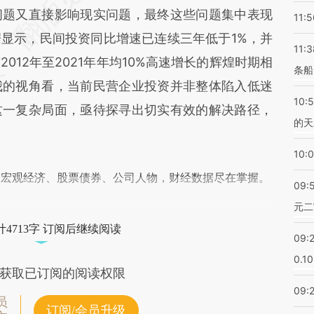
差。不代表财新观点和立场。推荐点击链接阅读原
问题又直接影响现实问题，最终这些问题集中表现
11:5
显示，民间投资同比增速已连续三年低于1%，并
11:3
012年至2021年年均10%高速增长的辉煌时期相
条船
我的视角看，当前民营企业投资并非整体陷入低迷
10:
这一复杂局面，亟待探寻出切实有效的解决路径，
的天
10:
阅宏观经济、股票债券、公司人物，财经数据尽在掌握。
09:
元二
4713字 订阅后继续阅读
09:
0.1
获取已订阅的阅读权限
09:
员
订阅/会员升级