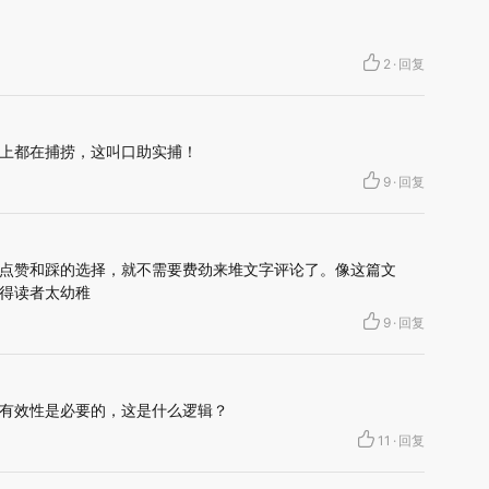
2
·
回复
上都在捕捞，这叫口助实捕！
9
·
回复
点赞和踩的选择，就不需要费劲来堆文字评论了。像这篇文
得读者太幼稚
9
·
回复
有效性是必要的，这是什么逻辑？
11
·
回复