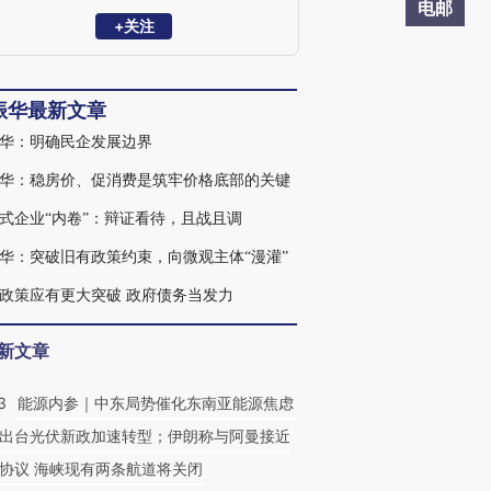
政府研究中心、国务院研究室等单位从事
电邮
经济研究工作。现任中诚信集团董事长，
+关注
中诚信国际信用评级有限公司首席经济学
家。
振华最新文章
华：明确民企发展边界
华：稳房价、促消费是筑牢价格底部的关键
式企业“内卷”：辩证看待，且战且调
华：突破旧有政策约束，向微观主体“漫灌”
政策应有更大突破 政府债务当发力
新文章
3
能源内参｜中东局势催化东南亚能源焦虑
出台光伏新政加速转型；伊朗称与阿曼接近
协议 海峡现有两条航道将关闭