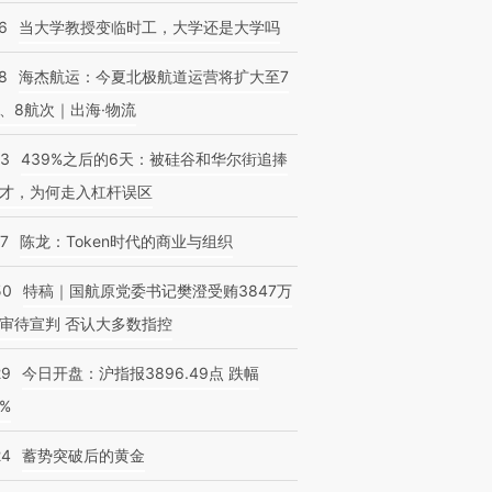
6
当大学教授变临时工，大学还是大学吗
8
海杰航运：今夏北极航道运营将扩大至7
、8航次｜出海·物流
53
439%之后的6天：被硅谷和华尔街追捧
才，为何走入杠杆误区
07
陈龙：Token时代的商业与组织
50
特稿｜国航原党委书记樊澄受贿3847万
审待宣判 否认大多数指控
29
今日开盘：沪指报3896.49点 跌幅
0%
24
蓄势突破后的黄金