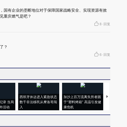
，国有企业的垄断地位对于保障国家战略安全、实现资源有效
见重庆燃气是吧？
8
·
回复
了？
6
·
回复
西班牙休达进入紧急状态
加沙上百万流离失所者困
视线｜HYR
纪录 当局
数千非法移民从摩洛哥闯
于“塑料烤箱” 高温引发健
术：是什么
外活动
入
康危机
心“花钱找虐