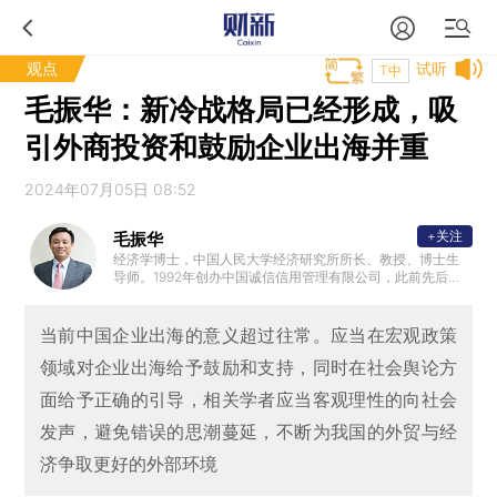
观点
试听
T中
毛振华：新冷战格局已经形成，吸
引外商投资和鼓励企业出海并重
2024年07月05日 08:52
+关注
毛振华
经济学博士，中国人民大学经济研究所所长、教授、博士生
导师。1992年创办中国诚信信用管理有限公司，此前先后在
湖北省统计局、湖北省委政策研究室、海南省政府研究中心
、国务院研究室等单位从事经济研究工作。现任中诚信集团
董事长，中诚信国际信用评级有限公司首席经济学家。
当前中国企业出海的意义超过往常。应当在宏观政策
领域对企业出海给予鼓励和支持，同时在社会舆论方
面给予正确的引导，相关学者应当客观理性的向社会
发声，避免错误的思潮蔓延，不断为我国的外贸与经
济争取更好的外部环境