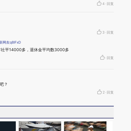
4
·
回复
3
·
回复
网友q8IFxD
平14000多，退休金平均数3000多
·
回复
吧？
2
·
回复