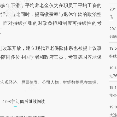
差。不代表财新观点和立场。推荐点击链接阅读原
率多年下滑，平均养老金仅为在职员工平均工资的
20:
生活。与此同时，提高缴费率与退休年龄的政治空
倍
。面对持续扩张的财政负担和制度可持续性的考
20:1
。
影响
进改革开放，建立现代养老保险体系也被提上议事
19:5
持续
并陪同多位中国学者和政府官员，考察德国养老保
19:1
过7
阅宏观经济、股票债券、公司人物，财经数据尽在掌握。
19:1
能否
4798字 订阅后继续阅读
19:
大选