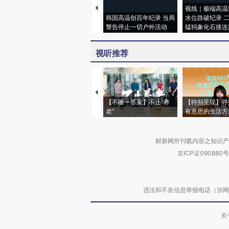
视线｜极端高温
韩国高温创百年纪录 当局
水位跌破纪录 
警告停止一切户外活动
猛犸象化石接连
视听推荐
【不唯一答案】不止“养
【特别呈现】寻
老”
有意思的生活方
财新网所刊载内容之知识产
京ICP证090880号
违法和不良信息举报电话（涉网络暴力有
关