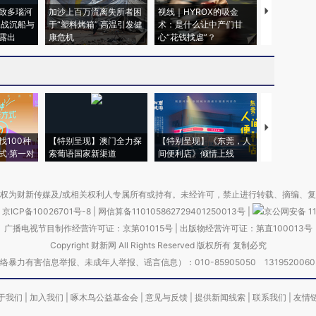
致多瑙河
加沙上百万流离失所者困
视线｜HYROX的吸金
马航飞行员
二战沉船与
于“塑料烤箱” 高温引发健
术：是什么让中产们甘
粒摇头丸 尿
露出
康危机
心“花钱找虐”？
毒品
【推广】走
找100种
【特别呈现】澳门全力探
【特别呈现】《东莞，人
会，让数智科
式·第一对
索葡语国家新渠道
间便利店》倾情上线
业
权为财新传媒及/或相关权利人专属所有或持有。未经许可，禁止进行转载、摘编、
京ICP备10026701号-8
|
网信算备110105862729401250013号
|
京公网安备 11
广播电视节目制作经营许可证：京第01015号
|
出版物经营许可证：第直100013号
Copyright 财新网 All Rights Reserved 版权所有 复制必究
害信息举报、未成年人举报、谣言信息）：010-85905050 13195200605 举报邮
于我们
|
加入我们
|
啄木鸟公益基金会
|
意见与反馈
|
提供新闻线索
|
联系我们
|
友情