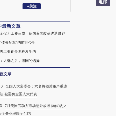
德学生学者经济学会会长，以及德国同济
电邮
校友会会长。
+关注
中最新文章
金仅为工资三成，德国养老改革进退维谷
“债务刹车”的前世今生
去工业化是怎样发生的
：大选之后，德国的选择
新文章
06
全国人大常委会：六名将领涉嫌严重违
法 被罢免全国人大代表
43
7月美国劳动力市场意外放缓 岗位减少
3万个失业率降至4.1%