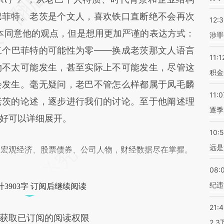
巴菲特。老茨是个文人，喜欢铁口直断绝不会再次
12:
，我基本同意他的观点，但是想用更加严谨的表达方式：
涉罪
二个巴菲特的可能性为零——换成老茨那文人语言
11:1
物不太可能发生，甚至实际上不可能发生，尽管这
积金
会发生。毫无疑问，老巴不管怎么样都属于凤毛麟
11:0
老茨的论述，逐步进行我们的讨论。至于他阐述理
逐季
好可以详细展开。
10:
远是
阅宏观经济、股票债券、公司人物，财经数据尽在掌握。
08:
纪违
3903字 订阅后继续阅读
21:
获取已订阅的阅读权限
2.