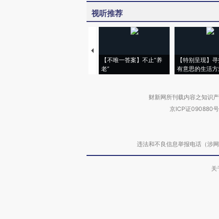
视听推荐
【不唯一答案】不止“养
【特别呈现】寻
老”
有意思的生活方
财新网所刊载内容之知识产
京ICP证090880号
违法和不良信息举报电话（涉网络暴力有
关