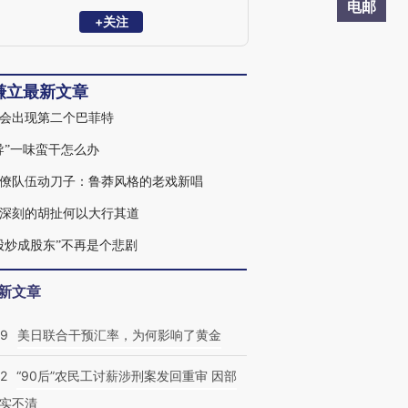
机制》和《公平披露：公平与否》，以及
电邮
译著《财务骗术》《拯救日本》《社会关
+关注
系》，在《中国改革》等杂志上发表过宏
观经济、货币政策方面的评论文章，在哈
佛大学、马里兰大学有过讲座性授课
谦立最新文章
会出现第二个巴菲特
导”一味蛮干怎么办
僚队伍动刀子：鲁莽风格的老戏新唱
深刻的胡扯何以大行其道
股炒成股东”不再是个悲剧
新文章
09
美日联合干预汇率，为何影响了黄金
32
“90后”农民工讨薪涉刑案发回重审 因部
实不清