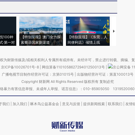
【推广】走
找100种
【特别呈现】澳门全力探
【特别呈现】《东莞，人
会，让数智科
式·第一对
索葡语国家新渠道
间便利店》倾情上线
业
权为财新传媒及/或相关权利人专属所有或持有。未经许可，禁止进行转载、摘编、
京ICP备10026701号-8
|
网信算备110105862729401250013号
|
京公网安备 11
广播电视节目制作经营许可证：京第01015号
|
出版物经营许可证：第直100013号
Copyright 财新网 All Rights Reserved 版权所有 复制必究
害信息举报、未成年人举报、谣言信息）：010-85905050 13195200605 举报邮
于我们
|
加入我们
|
啄木鸟公益基金会
|
意见与反馈
|
提供新闻线索
|
联系我们
|
友情