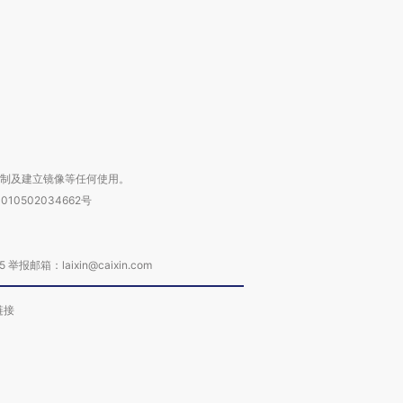
进第四届链博
【商旅对话】华住集团
技“链”接产
【特别呈现】寻找100种
CFO：不靠规模取胜，华
【特别呈
有意思的生活方式·第三对
住三大增长引擎是什么？
有意思的
复制及建立镜像等任何使用。
010502034662号
箱：laixin@caixin.com
链接