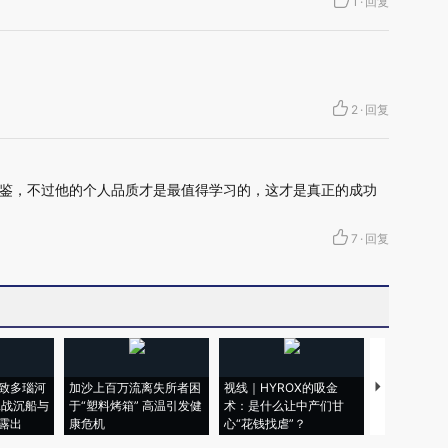
1
·
回复
2
·
回复
鉴，不过他的个人品质才是最值得学习的，这才是真正的成功
7
·
回复
致多瑙河
加沙上百万流离失所者困
视线｜HYROX的吸金
马航飞行员
二战沉船与
于“塑料烤箱” 高温引发健
术：是什么让中产们甘
粒摇头丸 尿
露出
康危机
心“花钱找虐”？
毒品