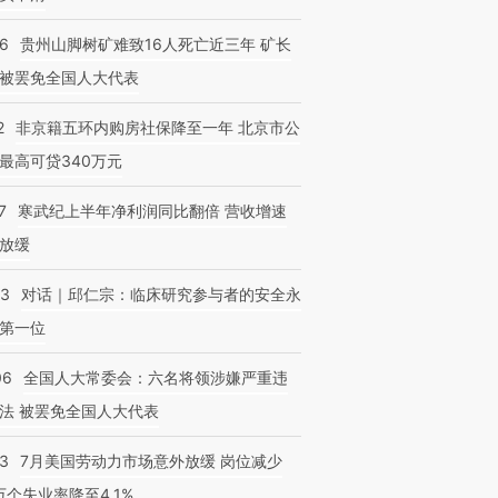
36
贵州山脚树矿难致16人死亡近三年 矿长
被罢免全国人大代表
2
非京籍五环内购房社保降至一年 北京市公
最高可贷340万元
7
寒武纪上半年净利润同比翻倍 营收增速
放缓
53
对话｜邱仁宗：临床研究参与者的安全永
第一位
06
全国人大常委会：六名将领涉嫌严重违
法 被罢免全国人大代表
43
7月美国劳动力市场意外放缓 岗位减少
3万个失业率降至4.1%