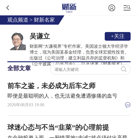
观点频道
>
财新名家
吴谦立
+关注
财新网“大谦视界”专栏作家。美国波士顿大学经济学
博士，现为美国某基金经理，负责全球宏观性投资。
出版过《公司治理：建立利益共存的监督机制》和
《公平披露：公平与否》，以及译著《财务骗术》
全部文章
《拯救日本》《社会关系》，在《中国改革》等杂志
上发表过宏观经济、货币政策方面的评论文章，在哈
佛大学、马里兰大学有过讲座性授课
前车之鉴，未必成为后车之师
即便是最聪明的人，也无法避免遭遇惨痛的血亏
2026年08月03 19:06
球迷心态与不当“韭菜”的心理前提
在金融投资上面，一厢情愿地“忠诚”就必须付出高昂