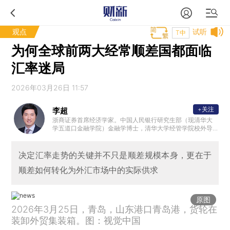
观点
试听
T中
为何全球前两大经常顺差国都面临
汇率迷局
2026年03月26日 11:57
+关注
李超
浙商证券首席经济学家。中国人民银行研究生部（现清华大
学五道口金融学院）金融学博士，清华大学经管学院校外导
师，中国人民大学汉青学院、对外经贸大学金融学院硕士生
导师。2008年加入中国人民银行金融稳定局金融体制改革处
（承担全面深化改革领导小组办公室职责），先后参与我国
决定汇率走势的关键并不只是顺差规模本身，更在于
一系列重大金融改革制度设计。2012年至2013年借调国务院
顺差如何转化为外汇市场中的实际供求
办公厅秘书二局。2016年加盟华泰证券，曾任华泰证券研究
所首席宏观分析师。
原图
2026年3月25日，青岛，山东港口青岛港，货轮在
装卸外贸集装箱。图：视觉中国