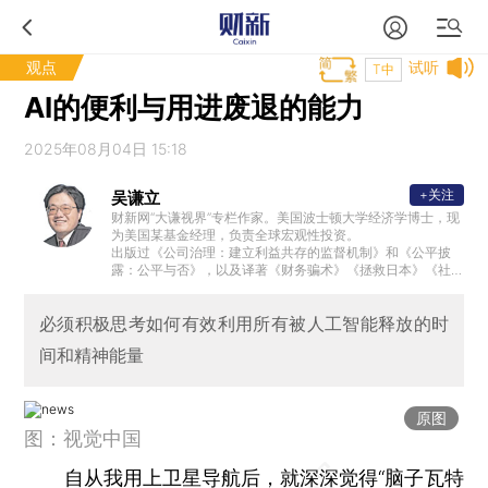
观点
试听
T中
AI的便利与用进废退的能力
2025年08月04日 15:18
+关注
吴谦立
财新网“大谦视界”专栏作家。美国波士顿大学经济学博士，现
为美国某基金经理，负责全球宏观性投资。
出版过《公司治理：建立利益共存的监督机制》和《公平披
露：公平与否》，以及译著《财务骗术》《拯救日本》《社
会关系》，在《中国改革》等杂志上发表过宏观经济、货币
政策方面的评论文章，在哈佛大学、马里兰大学有过讲座性
必须积极思考如何有效利用所有被人工智能释放的时
授课
间和精神能量
原图
图：视觉中国
自从我用上卫星导航后，就深深觉得“脑子瓦特