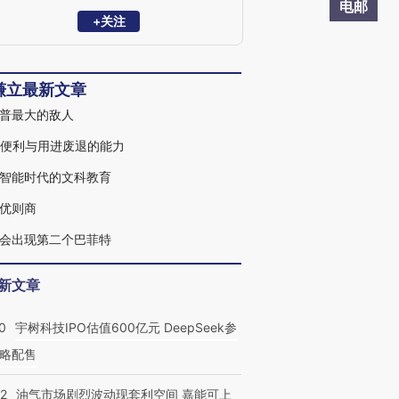
机制》和《公平披露：公平与否》，以及
电邮
译著《财务骗术》《拯救日本》《社会关
+关注
系》，在《中国改革》等杂志上发表过宏
观经济、货币政策方面的评论文章，在哈
佛大学、马里兰大学有过讲座性授课
谦立最新文章
普最大的敌人
的便利与用进废退的能力
智能时代的文科教育
优则商
会出现第二个巴菲特
新文章
0
宇树科技IPO估值600亿元 DeepSeek参
略配售
22
油气市场剧烈波动现套利空间 嘉能可上