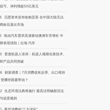
扭亏、净利增超50亿美元
6
贝恩资本宣布收购贡茶 在中国大陆无法
商标后退出市场
6
电动汽车需求高涨驱动澳洲车市增长 中
牌表现强劲｜出海·汽车
00
普渡机器人张涛：机器人规模化靠技术、
和产品共同突破
56
财新调查｜7月消费或有反弹、出口维持
 受哪些因素带动？
42
生态环境法典将施行 最高法明确新旧法
与追责规则
0
看空消费的“三大误区”