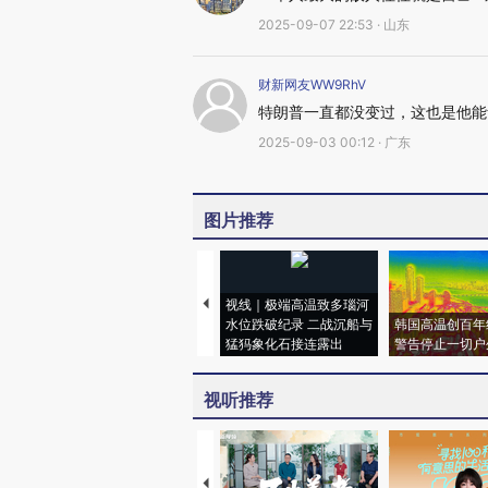
2025-09-07 22:53 · 山东
财新网友WW9RhV
特朗普一直都没变过，这也是他能
2025-09-03 00:12 · 广东
图片推荐
视线｜极端高温致多瑙河
水位跌破纪录 二战沉船与
韩国高温创百年
猛犸象化石接连露出
警告停止一切户
视听推荐