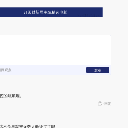
订阅财新网主编精选电邮
新网观点
发布
挖的坑填埋。
·
回复
-这不是早就被无数人验证过了吗