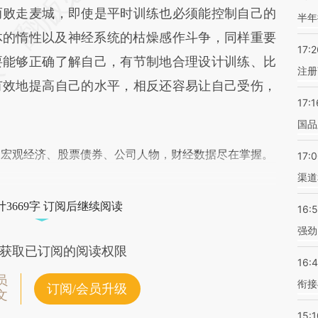
不代表财新观点和立场。推荐点击链接阅读原文细
而败走麦城，即使是平时训练也必须能控制自己的
半年
体的惰性以及神经系统的枯燥感作斗争，同样重要
17:2
要能够正确了解自己，有节制地合理设计训练、比
注册
有效地提高自己的水平，相反还容易让自己受伤，
17:1
国品
阅宏观经济、股票债券、公司人物，财经数据尽在掌握。
17:
渠道
3669字 订阅后继续阅读
16:
强劲
获取已订阅的阅读权限
16:
员
衔接
订阅/会员升级
文
15:1