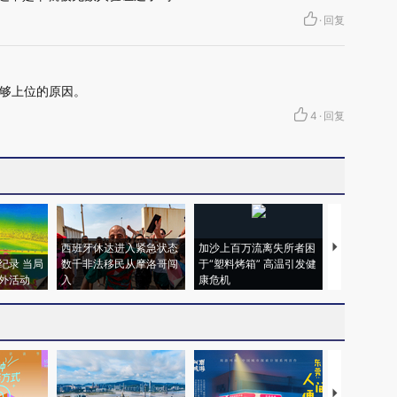
·
回复
够上位的原因。
4
·
回复
西班牙休达进入紧急状态
加沙上百万流离失所者困
视线｜HYR
纪录 当局
数千非法移民从摩洛哥闯
于“塑料烤箱” 高温引发健
术：是什么
外活动
入
康危机
心“花钱找虐
【推广】走