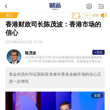
观点
试听
T中
香港财政司长陈茂波：香港市场的
信心
2025年06月16日 12:36
+关注
陈茂波
2012年7月至2017年1月出任香港特别行政区政府发展局局长
，2017年1月16日获任命为财政司司长。是香港会计师公会前
任会长和英国特许公认会计师公会香港分会前任主席。加入
政府前，曾担任多项公职，包括立法会议员、法律援助服务
局主席、西九文化区管理局董事局成员、策略发展委员会非
资金的流向印证国际投资者对香港金融市场的信心正
官方委员和香港中文大学校董会成员。
进一步增强
原图