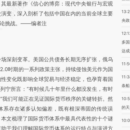
差。不代表财新观点和立场。推荐点击链接阅读原
，其最新著作《信心的博弈：现代中央银行与宏观
13:
史演变，深入剖析了包括中国在内的当前全球主要
央政
论挑战。——编者注
12:1
多国
达成
场深刻变革。美国公共债务长期无序扩张，俄乌
11:5
2.0时期的一系列政策主张，持续侵蚀美元作为国
11:3
构性变化既影响全球贸易与经济稳定，也孕育着国
条船
列宁所言：“有时候几十年里什么都没发生，有时
”我们可能正在见证国际货币秩序的关键转折。然
10:
的天
体系存在诸多认知偏差，既有根深蒂固的传统误
。本文梳理了国际货币体系中最具代表性的十个谜
10:
有助于我们理解国际货币体系的运行特点与演进方