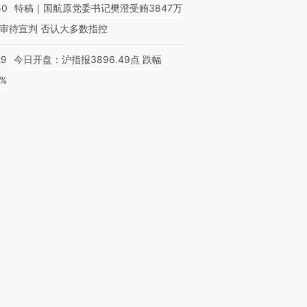
50
特稿｜国航原党委书记樊澄受贿3847万
审待宣判 否认大多数指控
29
今日开盘：沪指报3896.49点 跌幅
0%