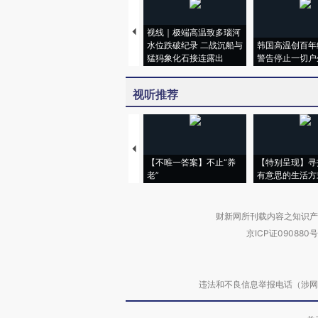
视线｜极端高温致多瑙河
水位跌破纪录 二战沉船与
韩国高温创百年
猛犸象化石接连露出
警告停止一切户
视听推荐
【不唯一答案】不止“养
【特别呈现】寻
老”
有意思的生活方
财新网所刊载内容之知识产
京ICP证090880号
违法和不良信息举报电话（涉网络暴力有