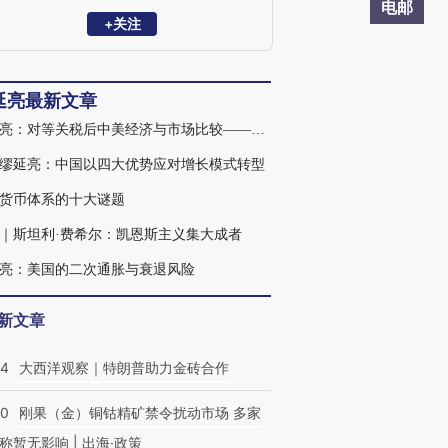
曾在国际货币基金组织（IMF）任经济学
电邮
家，参与欧洲债务危机救助等工作。
+关注
延亮最新文章
缪延亮：对等关税后中美经济与市场比较——从美元“不升反贬”看宏观范式转换
缪延亮：中国以四大优势应对增长模式转型
货币体系的十大谜题
｜斯坦利·费希尔：凯恩斯主义集大成者
亮：美国的二次通胀与衰退风险
新文章
44
大西洋观察｜特朗普助力金砖合作
40
刚果（金）铜钴精矿禁令扰动市场 多家
称暂无影响 | 出海·政策