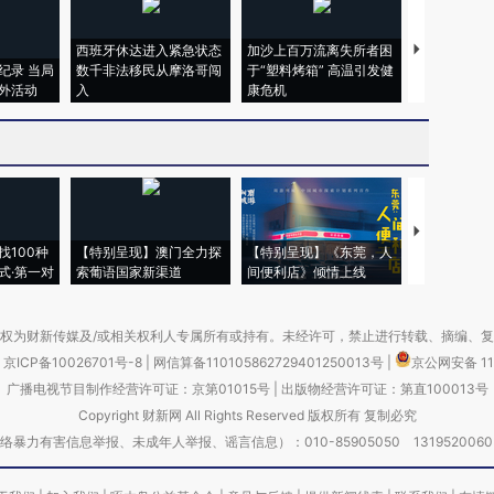
西班牙休达进入紧急状态
加沙上百万流离失所者困
视线｜HYR
纪录 当局
数千非法移民从摩洛哥闯
于“塑料烤箱” 高温引发健
术：是什么
外活动
入
康危机
心“花钱找虐
【推广】走
找100种
【特别呈现】澳门全力探
【特别呈现】《东莞，人
会，让数智科
式·第一对
索葡语国家新渠道
间便利店》倾情上线
业
权为财新传媒及/或相关权利人专属所有或持有。未经许可，禁止进行转载、摘编、
京ICP备10026701号-8
|
网信算备110105862729401250013号
|
京公网安备 11
广播电视节目制作经营许可证：京第01015号
|
出版物经营许可证：第直100013号
Copyright 财新网 All Rights Reserved 版权所有 复制必究
害信息举报、未成年人举报、谣言信息）：010-85905050 13195200605 举报邮