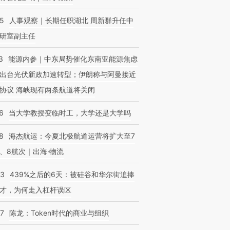
25
人事观察｜长期任职湖北 周新群升任中
研室副主任
3
能源内参｜中东局势催化东南亚能源焦虑
出台光伏新政加速转型；伊朗称与阿曼接近
协议 海峡现有两条航道将关闭
6
当大学教授变临时工，大学还是大学吗
8
海杰航运：今夏北极航道运营将扩大至7
、8航次｜出海·物流
53
439%之后的6天：被硅谷和华尔街追捧
才，为何走入杠杆误区
07
陈龙：Token时代的商业与组织