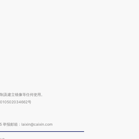
OX的吸金
马航飞行员跨国走私7万
视线｜被称为“蟑螂”的印
让中产们甘
粒摇头丸 尿检体内含3种
度Z世代 用街头抗争将教
秘鲁纳斯
”？
毒品
育部长拱下台
13人遇难
进第四届链博
【商旅对话】华住集团
技“链”接产
【特别呈现】寻找100种
CFO：不靠规模取胜，华
【特别呈
有意思的生活方式·第三对
住三大增长引擎是什么？
有意思的
复制及建立镜像等任何使用。
010502034662号
箱：laixin@caixin.com