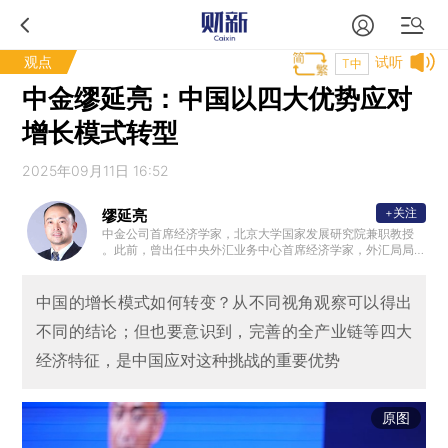
观点
试听
T中
中金缪延亮：中国以四大优势应对
增长模式转型
2025年09月11日 16:52
+关注
缪延亮
中金公司首席经济学家，北京大学国家发展研究院兼职教授
。此前，曾出任中央外汇业务中心首席经济学家，外汇局局
长高级顾问和中央外汇业务中心研究主管，亦曾在国际货币
基金组织（IMF）任经济学家，参与欧洲债务危机救助等工作
。
中国的增长模式如何转变？从不同视角观察可以得出
不同的结论；但也要意识到，完善的全产业链等四大
经济特征，是中国应对这种挑战的重要优势
原图