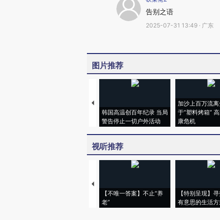
告别之语
2025-07-31 13:49 · 广东
图片推荐
加沙上百万流离
韩国高温创百年纪录 当局
于“塑料烤箱” 
警告停止一切户外活动
康危机
视听推荐
【不唯一答案】不止“养
【特别呈现】寻
老”
有意思的生活方