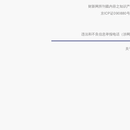
财新网所刊载内容之知识产
京ICP证090880号
违法和不良信息举报电话（涉网络暴力有
关