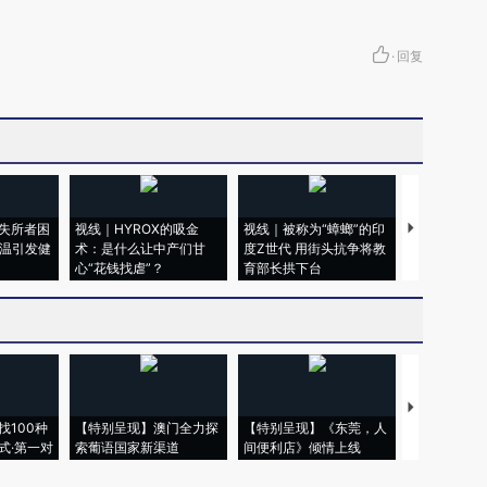
·
回复
失所者困
视线｜HYROX的吸金
视线｜被称为“蟑螂”的印
视线｜“入侵
高温引发健
术：是什么让中产们甘
度Z世代 用街头抗争将教
机”？难民潮
心“花钱找虐”？
育部长拱下台
飞地休达
【推广】走
找100种
【特别呈现】澳门全力探
【特别呈现】《东莞，人
会，让数智科
式·第一对
索葡语国家新渠道
间便利店》倾情上线
业