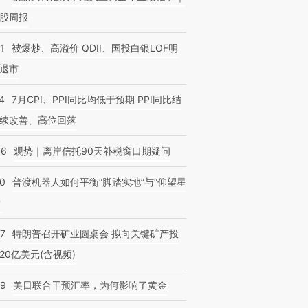
股周报
1
被爆炒、高溢价 QDII、国投白银LOF明
退市
4
7月CPI、PPI同比均低于预期 PPI同比结
续改善、高位回落
46
观势｜离岸信托90天补税窗口期疑问
00
普渡机器人如何平衡“脚踏实地”与“仰望星
？
57
特朗普召开矿业圆桌会 拟向关键矿产投
20亿美元(含视频)
09
美日联合干预汇率，为何影响了黄金