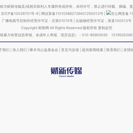
权为财新传媒及/或相关权利人专属所有或持有。未经许可，禁止进行转载、摘编、
京ICP备10026701号-8
|
网信算备110105862729401250013号
|
京公网安备 11
广播电视节目制作经营许可证：京第01015号
|
出版物经营许可证：第直100013号
Copyright 财新网 All Rights Reserved 版权所有 复制必究
害信息举报、未成年人举报、谣言信息）：010-85905050 13195200605 举报邮
于我们
|
加入我们
|
啄木鸟公益基金会
|
意见与反馈
|
提供新闻线索
|
联系我们
|
友情