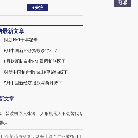
发展经济学、制度经济学，是动态随机一
电邮
般均衡（DSGE）模型理论和实证专家。
+关注
清华大学经济学学士，美国亚利桑那州立
大学经济学博士。
喆最新文章
：财新PMI十年秘辛
：6月中国新经济指数录得32.7
：6月财新制造业PMI重回扩张区间
：财新中国制造业PMI降至荣枯线下
：5月中国新经济指数与前月持平
新文章
00
普渡机器人张涛：人形机器人不会替代专
器人
4
创新药再活跃，龙头上调全年业绩指引｜