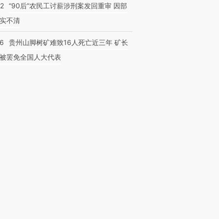
32
“90后”农民工讨薪涉刑案发回重审 因部
实不清
36
贵州山脚树矿难致16人死亡近三年 矿长
被罢免全国人大代表