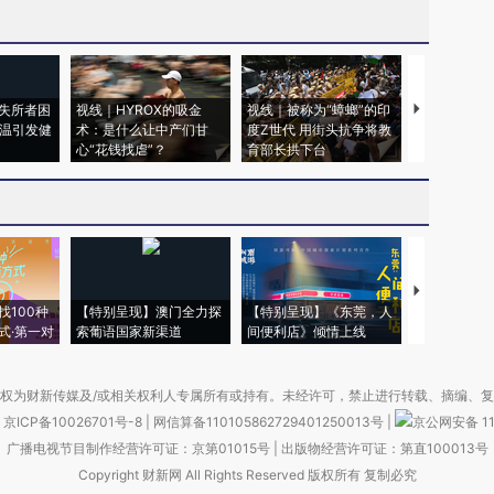
失所者困
视线｜HYROX的吸金
视线｜被称为“蟑螂”的印
视线｜“入侵
高温引发健
术：是什么让中产们甘
度Z世代 用街头抗争将教
机”？难民潮
心“花钱找虐”？
育部长拱下台
飞地休达
【推广】走
找100种
【特别呈现】澳门全力探
【特别呈现】《东莞，人
会，让数智科
式·第一对
索葡语国家新渠道
间便利店》倾情上线
业
权为财新传媒及/或相关权利人专属所有或持有。未经许可，禁止进行转载、摘编、
京ICP备10026701号-8
|
网信算备110105862729401250013号
|
京公网安备 11
广播电视节目制作经营许可证：京第01015号
|
出版物经营许可证：第直100013号
Copyright 财新网 All Rights Reserved 版权所有 复制必究