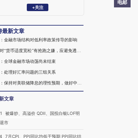
作，历任综合司副司长，国际收支司副司
电邮
长、司长。2015年7月正式离职，加入中国
+关注
金融四十人论坛，任高级研究员。1998年
获日本－国际货币基金组织－澳大利亚亚
洲奖学金项目资助，赴澳大利亚国立大学
涛最新文章
学习，获发展经济学硕士学位。2001－
2004年在北京师范大学学习，获经济学博
：金融市场结构对低利率政策传导的影响
士学位。长期从事货币可兑换、国际收
支、汇率政策、国际资本流动等问题研
市场对“货币适度宽松”有抢跑之嫌，应避免透支利好
究，撰写大量工作报告和学术论文，参加
：全球金融市场动荡尚未结束
了1994年以来一系列重大外汇管理体制改
革方案设计。
：处理好汇率问题的三组关系
管涛：保持对美联储降息的理性预期，做好中国应对预案
新文章
1
被爆炒、高溢价 QDII、国投白银LOF明
退市
4
7月CPI、PPI同比均低于预期 PPI同比结