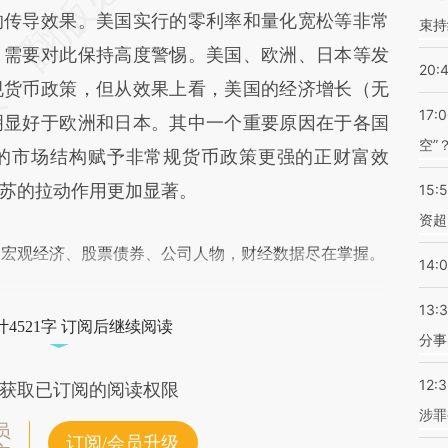
差。不代表财新观点和立场。推荐点击链接阅读原
的传导效果。美国实行的零利率和量化宽松等非常
束持
，需要对此保持高度警惕。美国、欧洲、日本等发
20:
规货币政策，但从效果上看，美国的经济增长（无
17:
明显好于欧洲和日本。其中一个重要原因在于各国
空”
的市场结构赋予非常规货币政策更强的正财富效
苏的拉动作用更加显著。
15:
资超
阅宏观经济、股票债券、公司人物，财经数据尽在掌握。
14:
13:
4521字 订阅后继续阅读
分事
12:
获取已订阅的阅读权限
涉罪
员
订阅/会员升级