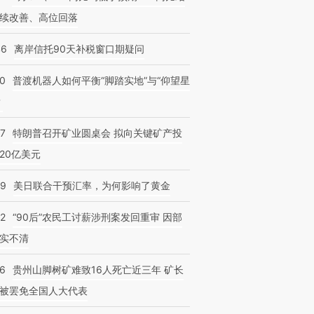
续改善、高位回落
46
离岸信托90天补税窗口期疑问
00
普渡机器人如何平衡“脚踏实地”与“仰望星
？
57
特朗普召开矿业圆桌会 拟向关键矿产投
20亿美元
09
美日联合干预汇率，为何影响了黄金
32
“90后”农民工讨薪涉刑案发回重审 因部
实不清
36
贵州山脚树矿难致16人死亡近三年 矿长
被罢免全国人大代表