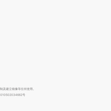
”还是“人道危
湖北宜昌局部短时降雨
哈尔滨遭遇短时极端强降
撕裂西班牙
128毫米 紧急转移近
雨 3小时累计雨量超80毫
秘鲁纳斯
4000人
米
13人遇难
进第四届链博
【商旅对话】华住集团
技“链”接产
【特别呈现】寻找100种
CFO：不靠规模取胜，华
【特别呈
有意思的生活方式·第三对
住三大增长引擎是什么？
有意思的
复制及建立镜像等任何使用。
010502034662号