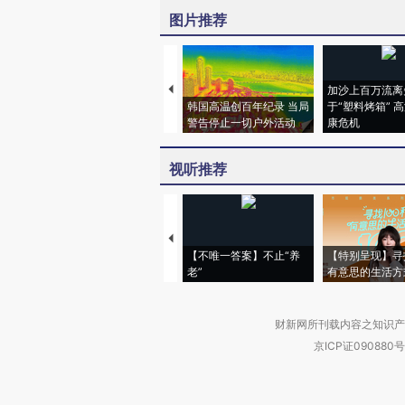
图片推荐
加沙上百万流离
韩国高温创百年纪录 当局
于“塑料烤箱” 
警告停止一切户外活动
康危机
视听推荐
【不唯一答案】不止“养
【特别呈现】寻
老”
有意思的生活方
财新网所刊载内容之知识产
京ICP证090880号