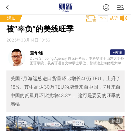
观点
试听
T中
被“辜负”的美线旺季
2025年08月14日 10:56
+关注
章华峰
Duke Shipping Agency 首席运营官。本科毕业于山东大学外
国语学院，获英语语言文学学士学位，曾就读上海财经大学M
BA。1997年加入广东惠州三星电子有限公司，2000年加入美
国总统轮船（中国）有限公司，在深圳，广州， 香港，上海
等地历任销售代表，销售经理，销售总经理，大中国区航线
美国7月海运总进口货量环比增长40万TEU，上升了
总经理。2017年加入海硕集团洛杉矶分公司，管理大洛杉矶
18%。其中高达30万TEU的增量来自中国，7月来自
地区销售团队。2021年底加入致远航运美国团队。2024年加
入Duke Shipping Agency，Duke是河北港口集团旗下合德
中国的货量月环比激增43.3%， 这可是妥妥的旺季的
海运美国独家代理。
增幅
原图