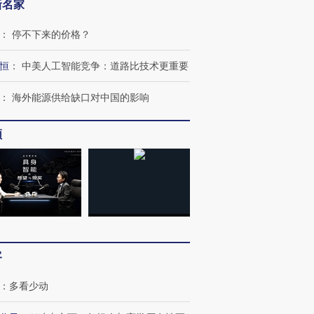
新名家
：
停不下来的价格？
恒
：
中美人工智能竞争：道路比技术更重要
：
海外能源供给缺口对中国的影响
频
客
：
多看少动