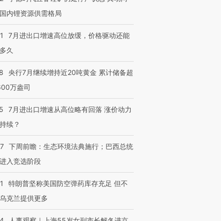
检体内含3种
度Z世代 用街头抗争将教
机”？难民潮撕裂西班牙
秘鲁纳斯
育部长拱下台
飞地休达
13人遇难
国内锂资源供需格局
1
7月进出口增速高位放缓，价格驱动还能
多久
进第四届链博
【商旅对话】华住集团
8
央行7月继续增持近20吨黄金 累计储备超
技“链”接产
【特别呈现】寻找100种
CFO：不靠规模取胜，华
【特别呈
有意思的生活方式·第三对
住三大增长引擎是什么？
有意思的
600万盎司
5
7月进出口增速从高位略有回落 涨价动力
持续？
07
下周前瞻：生态环境法典施行；巴西总统
进入竞选阶段
1
特朗普坚称美国防空弹药库存充足 但不
乌克兰提供更多
24
人事观察｜上海55岁女副市长解冬进京