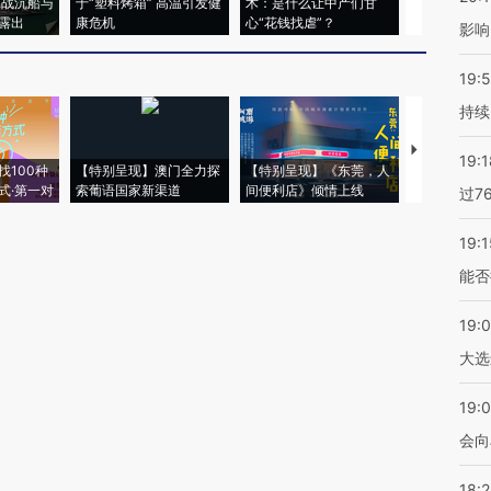
二战沉船与
于“塑料烤箱” 高温引发健
术：是什么让中产们甘
粒摇头丸 尿
露出
康危机
心“花钱找虐”？
毒品
影响
19:5
持续
【推广】走
19:1
找100种
【特别呈现】澳门全力探
【特别呈现】《东莞，人
会，让数智科
式·第一对
索葡语国家新渠道
间便利店》倾情上线
业
过7
19:1
能否
19:
大选
19:0
会向
18: