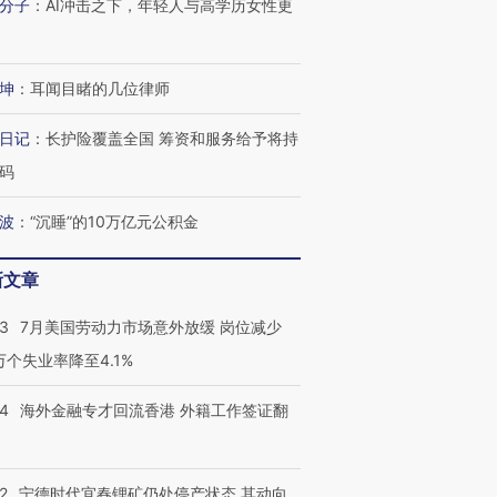
分子
：
AI冲击之下，年轻人与高学历女性更
坤
：
耳闻目睹的几位律师
日记
：
长护险覆盖全国 筹资和服务给予将持
码
波
：
“沉睡”的10万亿元公积金
新文章
43
7月美国劳动力市场意外放缓 岗位减少
3万个失业率降至4.1%
14
海外金融专才回流香港 外籍工作签证翻
跨国走私7万
视线｜被称为“蟑螂”的印
视线｜“入侵”还是“人道危
2
宁德时代宜春锂矿仍处停产状态 其动向