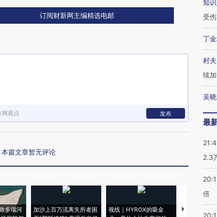
知识
订阅财新网主编精选电邮
受伤
丁金
村夫
续加
吴晓
新网观点
发布
最
21:
本篇文章暂无评论
2.
20:
倍
致多瑙河
加沙上百万流离失所者困
视线｜HYROX的吸金
马航飞行员
20:1