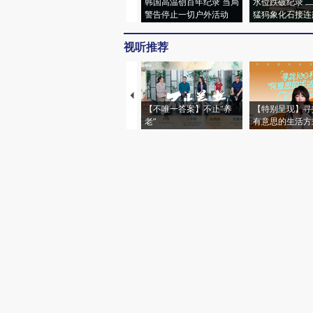
韩国高温创百年纪录 当局
水位跌破纪录 
警告停止一切户外活动
猛犸象化石接连
视听推荐
【不唯一答案】不止“养
【特别呈现】寻
老”
有意思的生活方