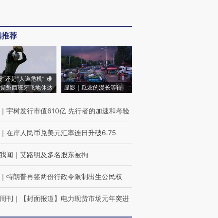
辑推荐
侵”还是“人道危机” 难
撕裂西班牙飞地休达
显影｜瓜农的漫长等待
｜
宇树发行市值610亿 先行者的加速和考验
｜
在岸人民币兑美元汇率连日升破6.75
我闻
｜
艾路明及多名股东被拘
｜
特朗普再签两份行政令限制出生公民权
周刊
｜
【封面报道】电力现货市场元年突进