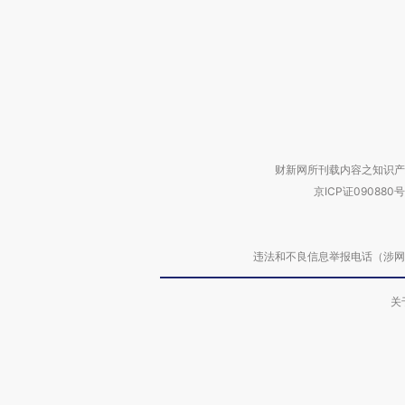
财新网所刊载内容之知识产
京ICP证090880号
违法和不良信息举报电话（涉网络暴力有
关