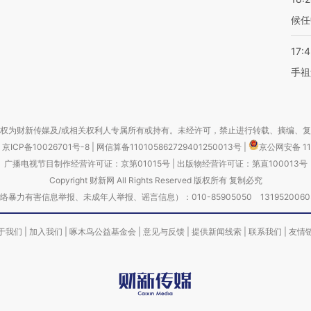
候任
17:
手祖
权为财新传媒及/或相关权利人专属所有或持有。未经许可，禁止进行转载、摘编、
京ICP备10026701号-8
|
网信算备110105862729401250013号
|
京公网安备 11
广播电视节目制作经营许可证：京第01015号
|
出版物经营许可证：第直100013号
Copyright 财新网 All Rights Reserved 版权所有 复制必究
害信息举报、未成年人举报、谣言信息）：010-85905050 13195200605 举报邮
于我们
|
加入我们
|
啄木鸟公益基金会
|
意见与反馈
|
提供新闻线索
|
联系我们
|
友情