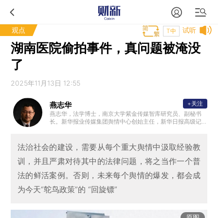
观点
试听
T中
湖南医院偷拍事件，真问题被淹没
了
2025年11月13日 12:55
+关注
燕志华
燕志华，法学博士，南京大学紫金传媒智库研究员、副秘书
长。新华报业传媒集团舆情中心创始主任，新华日报高级记
者。江苏省公共关系协会副会长，兼学术委员会主任、首席
舆情专家。南京大学新传院行业导师，中国社科院舆情实验
室舆情委员会委员。中国多个城市舆情顾问，多所大学兼职
法治社会的建设，需要从每个重大舆情中汲取经验教
教授，多家央企国企的舆情顾问，拥有数百场舆情应对和危
训，并且严肃对待其中的法律问题，将之当作一个普
机管理的讲座和咨询经历。
法的鲜活案例。否则，未来每个舆情的爆发，都会成
为今天“鸵鸟政策”的 “回旋镖”
原图