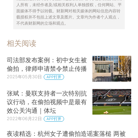
人所有，未经作者及/或相关权利人单独授权，任何网站、平
面媒体不得予以转载。财新网对相关媒体的网站信息内容转
载授权并不包括上述文章及图片。文章均为作者个人观点，
不代表财新网的立场和观点。
相关阅读
司法部发布案例：初中女生被
偷拍，律师申请禁令禁止传播
2025年05月30日
APP打开
张斌：曼联支持者一次特别抗
议行动，在偷拍视频中是最有
效公关沟通｜体坛
2022年06月22日
APP打开
夜读精选：杭州女子遭偷拍造谣案落槌 两被