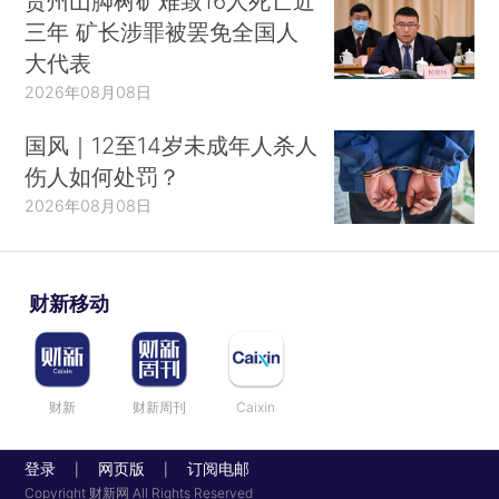
贵州山脚树矿难致16人死亡近
三年 矿长涉罪被罢免全国人
大代表
2026年08月08日
国风｜12至14岁未成年人杀人
伤人如何处罚？
2026年08月08日
财新移动
财新
财新周刊
Caixin
登录
网页版
订阅电邮
|
|
Copyright 财新网 All Rights Reserved